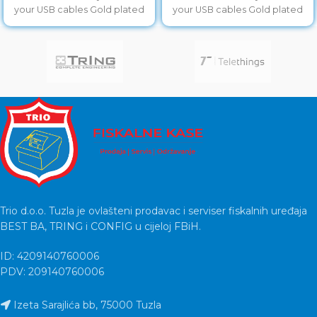
your USB cables Gold plated
your USB cables Gold plated
contacts Lifetime warranty
contacts
Trio d.o.o. Tuzla je ovlašteni prodavac i serviser fiskalnih uređaja
BEST BA, TRING i CONFIG u cijeloj FBiH.
ID: 4209140760006
PDV: 209140760006
Izeta Sarajlića bb, 75000 Tuzla