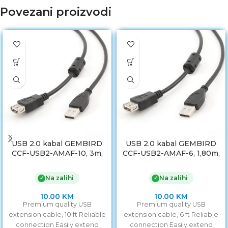
Povezani proizvodi
USB 2.0 kabal GEMBIRD
USB 2.0 kabal GEMBIRD
CCF-USB2-AMAF-10, 3m,
CCF-USB2-AMAF-6, 1,80m,
A-A ext cable, premium,
A-A ext cable ferrite
ferrit
Na zalihi
Na zalihi
✓
✓
10.00
KM
10.00
KM
Premium quality USB
Premium quality USB
extension cable, 10 ft Reliable
extension cable, 6 ft Reliable
connection Easily extend
connection Easily extend