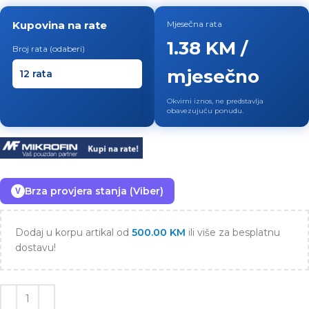
Kupovina na rate
Mjesečna rata
1.38 KM /
Broj rata (odaberi)
mjesečno
Okvirni iznos, ne predstavlja
obavezujuću ponudu.
Brza provjera stanja (Viber)
V
Dodaj u korpu artikal od
500.00
KM
ili više za besplatnu
dostavu!