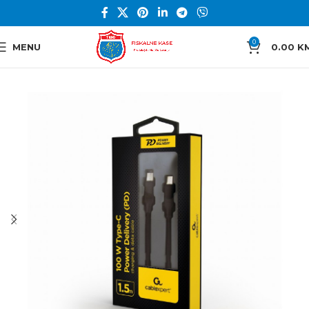
0
MENU
0.00
K