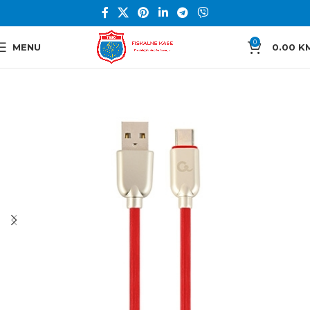
0
MENU
0.00
K