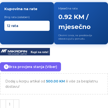
Kupovina na rate
Mjesečna rata
0.92 KM /
Broj rata (odaberi)
mjesečno
Okvirni iznos, ne predstavlja
obavezujuću ponudu.
Brza provjera stanja (Viber)
V
Dodaj u korpu artikal od
500.00
KM
ili više za besplatnu
dostavu!