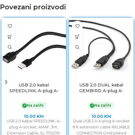
Povezani proizvodi
USB 2,0 kabal
USB 2,0 DUAL kabal
SPEEDLINK, A-plug A-
GEMBIRD A-plug A-
socket, AMAF, 3m,
socket, 1.8m, CCP-USB22-
Extension Cable, SL-
AMAF-6
Na zalihi
Na zalihi
✓
✓
170209-BK
10.00
KM
10.00
KM
USB 2,0 kabal SPEEDLINK, A-
Dual USB 2.0 A-plug A-socket
plug A-socket, AMAF, 3m,
6 ft extension cable RELIABLE
Extension Cable, SL-170209-
CONNECTION Gold plated