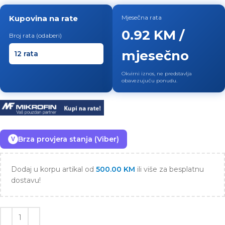
Kupovina na rate
Mjesečna rata
0.92 KM /
Broj rata (odaberi)
mjesečno
Okvirni iznos, ne predstavlja
obavezujuću ponudu.
Brza provjera stanja (Viber)
V
Dodaj u korpu artikal od
500.00
KM
ili više za besplatnu
dostavu!