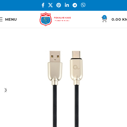
0
MENU
0.00
K