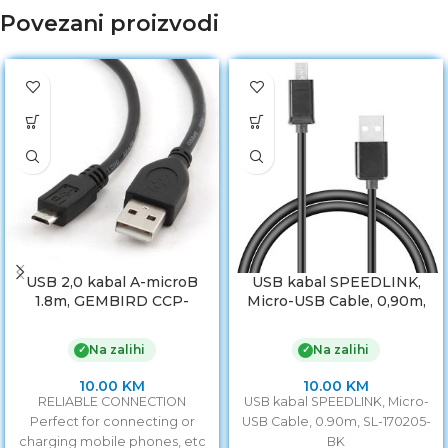
Povezani proizvodi
USB 2,0 kabal A-microB
USB kabal SPEEDLINK,
1.8m, GEMBIRD CCP-
Micro-USB Cable, 0,90m,
mUSB2-AMBM-6
SL-170205-BK
Na zalihi
Na zalihi
✓
✓
10.00
KM
10.00
KM
RELIABLE CONNECTION
USB kabal SPEEDLINK, Micro-
Perfect for connecting or
USB Cable, 0.90m, SL-170205-
charging mobile phones, etc
BK