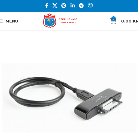
0
MENU
0.00
K