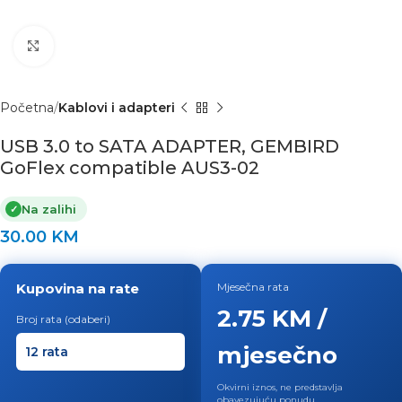
Click to enlarge
Početna
Kablovi i adapteri
USB 3.0 to SATA ADAPTER, GEMBIRD
GoFlex compatible AUS3-02
Na zalihi
✓
30.00
KM
Kupovina na rate
Mjesečna rata
2.75 KM /
Broj rata (odaberi)
mjesečno
Okvirni iznos, ne predstavlja
obavezujuću ponudu.