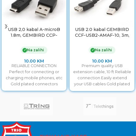
USB 2,0 kabal A-microB
USB 2.0 kabal GEMBIRD
1.8m, GEMBIRD CCP-
CCF-USB2-AMAF-10, 3m,
mUSB2-AMBM-6
A-A ext cable, premium,
ferrit
Na zalihi
Na zalihi
✓
✓
10.00
KM
10.00
KM
RELIABLE CONNECTION
Premium quality USB
Perfect for connecting or
extension cable, 10 ft Reliable
charging mobile phones, etc
connection Easily extend
Gold plated connectors
your USB cables Gold plated
contacts Lifetime warranty