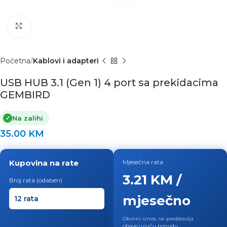
Click to enlarge
Početna
Kablovi i adapteri
USB HUB 3.1 (Gen 1) 4 port sa prekidacima
GEMBIRD
Na zalihi
✓
35.00
KM
Kupovina na rate
Mjesečna rata
3.21 KM /
Broj rata (odaberi)
mjesečno
Okvirni iznos, ne predstavlja
obavezujuću ponudu.