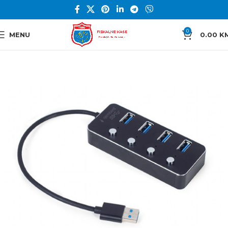
0
MENU
0.00
K