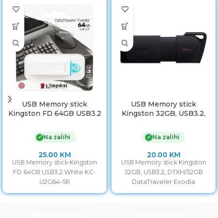
USB Memory stick
USB Memory stick
Kingston FD 64GB USB3.2
Kingston 32GB, USB3.2,
White KC-U2G64-5R
DTXM/32GB DataTraveler
Exodia
Na zalihi
Na zalihi
✓
✓
25.00
KM
20.00
KM
USB Memory stick Kingston
USB Memory stick Kingston
FD 64GB USB3.2 White KC-
32GB, USB3.2, DTXM/32GB
U2G64-5R
DataTraveler Exodia