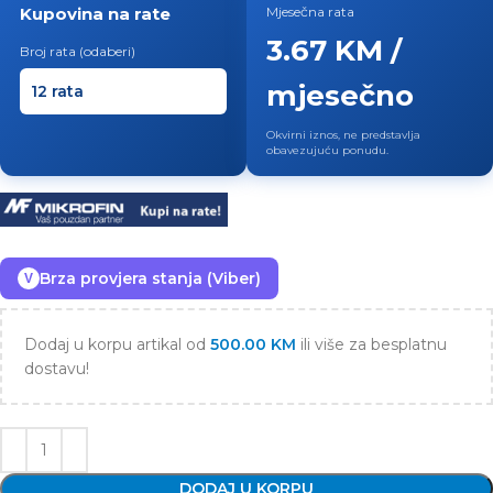
Kupovina na rate
Mjesečna rata
3.67 KM /
Broj rata (odaberi)
mjesečno
Okvirni iznos, ne predstavlja
obavezujuću ponudu.
Brza provjera stanja (Viber)
V
Dodaj u korpu artikal od
500.00
KM
ili više za besplatnu
dostavu!
DODAJ U KORPU