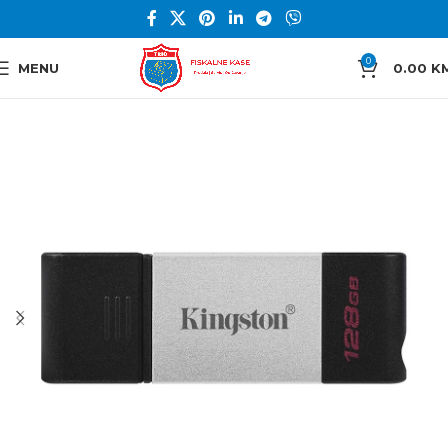
0
MENU
0.00
K