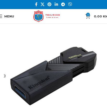
0
MENU
0.00
K