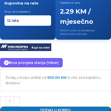
Kupovina na rate
Mjesečna rata
2.29 KM /
Broj rata (odaberi)
mjesečno
Okvirni iznos, ne predstavlja
obavezujuću ponudu.
Brza provjera stanja (Viber)
V
Dodaj u korpu artikal od
500.00
KM
ili više za besplatnu
dostavu!
DODAJ U KORPU