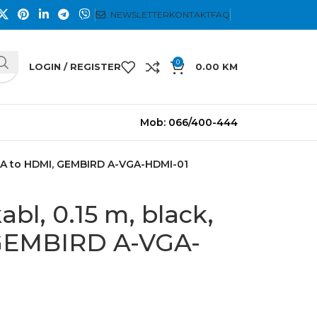
NEWSLETTER
KONTAKT
FAQ
0
LOGIN / REGISTER
0.00
KM
Mob: 066/400-444
 VGA to HDMI, GEMBIRD A-VGA-HDMI-01
bl, 0.15 m, black,
GEMBIRD A-VGA-