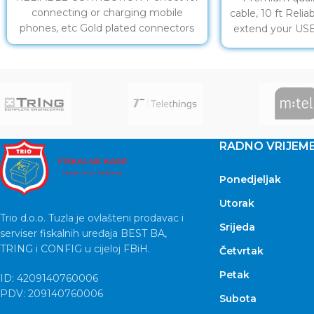
connecting or charging mobile
cable, 10 ft Reli
phones, etc Gold plated connectors
extend your USB
contacts Li
RADNO VRIJEM
Ponedjeljak
Utorak
Trio d.o.o. Tuzla je ovlašteni prodavac i
Srijeda
serviser fiskalnih uređaja BEST BA,
TRING i CONFIG u cijeloj FBiH.
Četvrtak
Petak
ID: 4209140760006
PDV: 209140760006
Subota