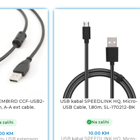
GEMBIRD CCF-USB2-
USB kabal SPEEDLINK HQ, Micro-
 A-A ext cable,
USB Cable, 1,80m, SL-170212-BK
m, ferrit
Na zalihi
✓
 zalihi
10.00
KM
.00
KM
USB kabal SPEEDLINK HQ, Micro-
ty USB extension