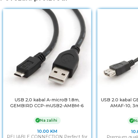
USB 2,0 kabal A-microB 1.8m,
USB 2.0 kabal 
GEMBIRD CCP-mUSB2-AMBM-6
AMAF-10, 3m,
premiu
Na zalihi
✓
Na
✓
10.00
KM
10
RELIABLE CONNECTION Perfect for
Premium quali