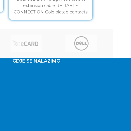
extension cable RELIABLE
0,5m, BLACK
CONNECTION Gold plated contacts
A
Make your USB cables longer
GDJE SE NALAZIMO