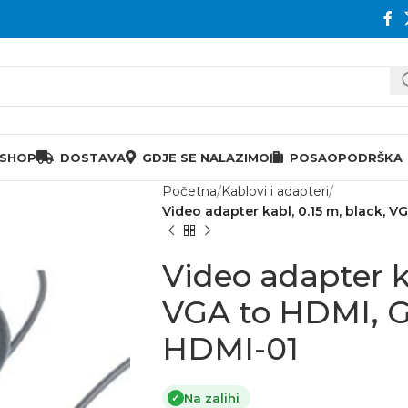
 SHOP
DOSTAVA
GDJE SE NALAZIMO
POSAO
PODRŠKA
Početna
Kablovi i adapteri
Video adapter kabl, 0.15 m, black,
Video adapter ka
VGA to HDMI, 
HDMI-01
Na zalihi
✓