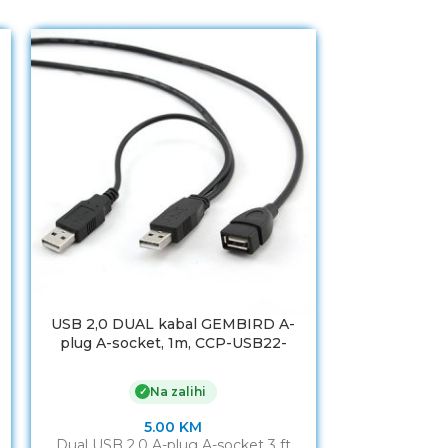
USB 2,0 DUAL kabal GEMBIRD A-
USB 3.0 kaba
plug A-socket, 1m, CCP-USB22-
0,5m, BLACK
AMAF-3
A
Na zalihi
✓
5.00
KM
Dual USB 2.0 A-plug A-socket 3 ft
USB 3.0 kaba