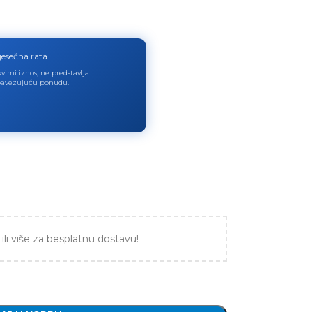
jesečna rata
virni iznos, ne predstavlja
avezujuću ponudu.
ili više za besplatnu dostavu!