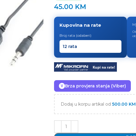
45.00
KM
Kupovina na rate
M
Ok
Broj rata (odaberi)
ob
Brza provjera stanja (Viber)
V
Dodaj u korpu artikal od
500.00
KM