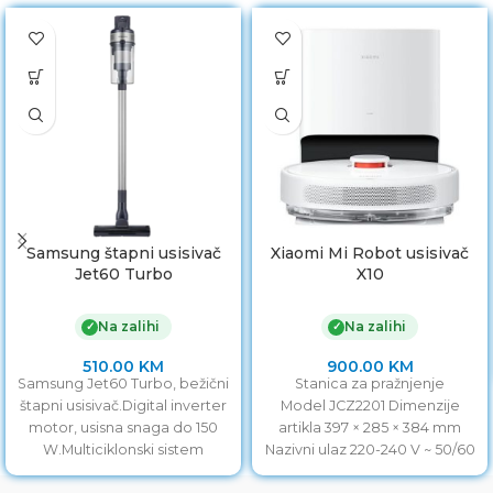
Samsung štapni usisivač
Xiaomi Mi Robot usisivač
Jet60 Turbo
X10
Na zalihi
Na zalihi
✓
✓
510.00
KM
900.00
KM
Samsung Jet60 Turbo, bežični
Stanica za pražnjenje
štapni usisivač.Digital inverter
Model JCZ2201 Dimenzije
motor, usisna snaga do 150
artikla 397 × 285 × 384 mm
W.Multiciklonski sistem
Nazivni ulaz 220-240 V ~ 50/60
filtracije zadržava sitne
Hz Nazivni izlaz 20,0 V