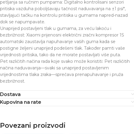
petljanja sa ručnim pumpama: Digitalno kontrolisani senzori
pritiska vazduha poboljšavaju tačnost naduvavanja na ±1 psi*,
stavljajući tačku na kontrolu pritiska u gumama napred-nazad
dok se napumpavate.
Unaprijed postavljeni tlak u gumama, za veću lakoću i
bezbrižnost: Xiaomi prijenosni električni zračni kompresor 1S
automatski zaustavlja napuhavanje vaših guma kada se
postigne željeni unaprijed podešeni tlak. Također pamti vaše
vrijednosti pritiska, tako da ne morate postavljati više puta.
Pet različitih načina rada koje svako može koristiti: Pet različitih
načina naduvavanja—svaki sa unaprijed postavljenim
vrijednostima tlaka zraka—sprečava prenapuhavanje i pruža
bezbrižnost.
Dostava
Kupovina na rate
Povezani proizvodi