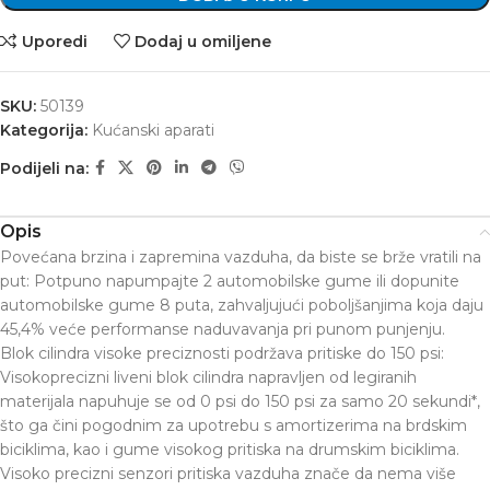
Uporedi
Dodaj u omiljene
SKU:
50139
Kategorija:
Kućanski aparati
Podijeli na:
Opis
Povećana brzina i zapremina vazduha, da biste se brže vratili na
put: Potpuno napumpajte 2 automobilske gume ili dopunite
automobilske gume 8 puta, zahvaljujući poboljšanjima koja daju
45,4% veće performanse naduvavanja pri punom punjenju.
Blok cilindra visoke preciznosti podržava pritiske do 150 psi:
Visokoprecizni liveni blok cilindra napravljen od legiranih
materijala napuhuje se od 0 psi do 150 psi za samo 20 sekundi*,
što ga čini pogodnim za upotrebu s amortizerima na brdskim
biciklima, kao i gume visokog pritiska na drumskim biciklima.
Visoko precizni senzori pritiska vazduha znače da nema više