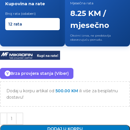
Kupovina na rate
Mjesečna rata
8.25 KM /
Broj rata (odaberi)
mjesečno
Okvirni iznos, ne predstavlja
obavezujuću ponudu.
Brza provjera stanja (Viber)
V
Dodaj u korpu artikal od
500.00
KM
ili više za besplatnu
dostavu!
DODAJ U KORPU