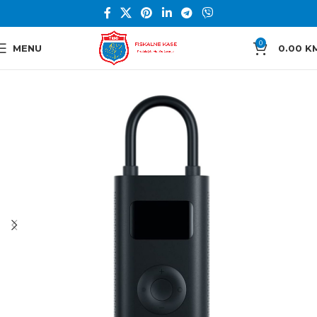
0
MENU
0.00
K