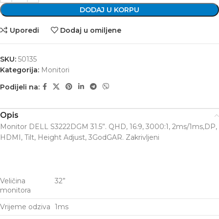
DODAJ U KORPU
Uporedi
Dodaj u omiljene
SKU:
50135
Kategorija:
Monitori
Podijeli na:
Opis
Monitor DELL S3222DGM 31.5”. QHD, 16:9, 3000:1, 2ms/1ms,DP,
HDMI, Tilt, Height Adjust, 3GodGAR. Zakrivljeni
Veličina
32”
monitora
Vrijeme odziva
1ms