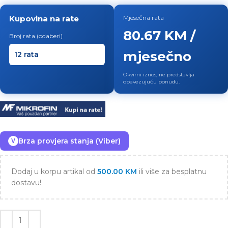
Kupovina na rate
Mjesečna rata
80.67 KM /
Broj rata (odaberi)
mjesečno
Okvirni iznos, ne predstavlja
obavezujuću ponudu.
Brza provjera stanja (Viber)
V
Dodaj u korpu artikal od
500.00
KM
ili više za besplatnu
dostavu!