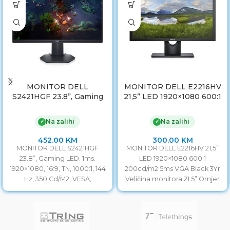
MONITOR DELL
MONITOR DELL E2216HV
S2421HGF 23.8”, Gaming
21,5” LED 1920×1080 600:1
LED. 1ms. 1920×1080, 16:9,
200cd/m2 5ms VGA Black
TN, 1000:1, 144 Hz, 350
3Yr
Na zalihi
Na zalihi
✓
✓
Cd/M2, VESA, DisplayPort,
HDMI, USB, 3godGAR.
452.00
KM
300.00
KM
MONITOR DELL S2421HGF
MONITOR DELL E2216HV 21,5”
23.8”, Gaming LED. 1ms.
LED 1920×1080 600:1
1920×1080, 16:9, TN, 1000:1, 144
200cd/m2 5ms VGA Black 3Yr
Hz, 350 Cd/M2, VESA,
Veličina monitora 21.5” Omjer
DisplayPort, HDMI, USB,
monitora 16:9 Vrijeme odziva
3godGAR.