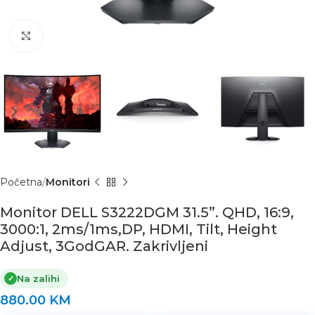
Click to enlarge
Početna
Monitori
Monitor DELL S3222DGM 31.5”. QHD, 16:9,
3000:1, 2ms/1ms,DP, HDMI, Tilt, Height
Adjust, 3GodGAR. Zakrivljeni
Na zalihi
✓
880.00
KM