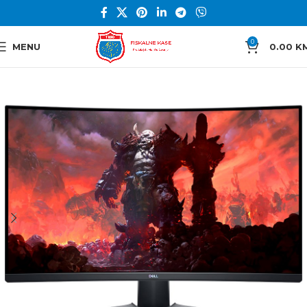
0
MENU
0.00
K