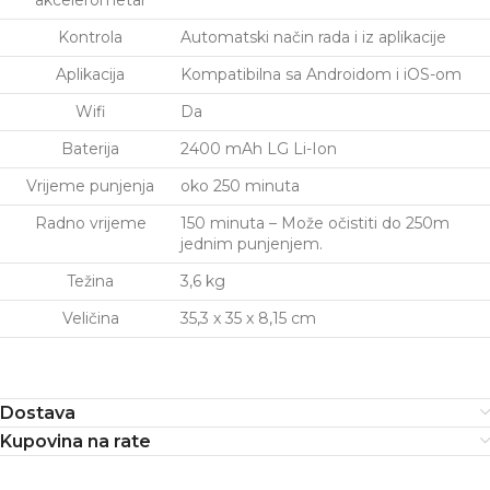
akcelerometar
Kontrola
Automatski način rada i iz aplikacije
Aplikacija
Kompatibilna sa Androidom i iOS-om
Wifi
Da
Baterija
2400 mAh LG Li-Ion
Vrijeme punjenja
oko 250 minuta
Radno vrijeme
150 minuta – Može očistiti do 250m
jednim punjenjem.
Težina
3,6 kg
Veličina
35,3 x 35 x 8,15 cm
Dostava
Kupovina na rate