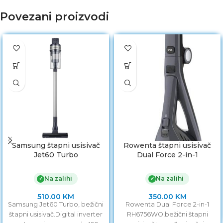
Povezani proizvodi
Samsung štapni usisivač
Rowenta štapni usisivač
Jet60 Turbo
Dual Force 2-in-1
Na zalihi
Na zalihi
✓
✓
510.00
KM
350.00
KM
Samsung Jet60 Turbo, bežični
Rowenta Dual Force 2-in-1
štapni usisivač.Digital inverter
RH6756WO,bežični štapni