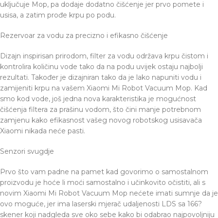
uključuje Mop, pa dodaje dodatno čišćenje jer prvo pomete i
usisa, a zatim prođe krpu po podu.
Rezervoar za vodu za precizno i ​​efikasno čišćenje
Dizajn inspirisan prirodom, filter za vodu održava krpu čistom i
kontrolira količinu vode tako da na podu uvijek ostaju najbolji
rezultati. Također je dizajniran tako da je lako napuniti vodu i
zamijeniti krpu na vašem Xiaomi Mi Robot Vacuum Mop. Kad
smo kod vode, još jedna nova karakteristika je mogućnost
čišćenja filtera za prašinu vodom, što čini manje potrebnom
zamjenu kako efikasnost vašeg novog robotskog usisavača
Xiaomi nikada neće pasti.
Senzori svugdje
Prvo što vam padne na pamet kad govorimo o samostalnom
proizvodu je hoće li moći samostalno i učinkovito očistiti, ali s
novim Xiaomi Mi Robot Vacuum Mop nećete imati sumnje da je
ovo moguće, jer ima laserski mjerač udaljenosti LDS sa 166?
skener koji nadgleda sve oko sebe kako bi odabrao najpovoljniju