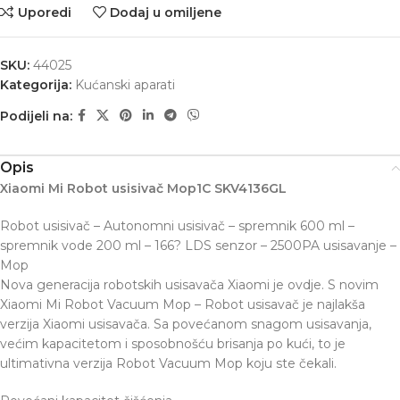
Uporedi
Dodaj u omiljene
SKU:
44025
Kategorija:
Kućanski aparati
Podijeli na:
Opis
Xiaomi Mi Robot usisivač Mop1C SKV4136GL
Robot usisivač – Autonomni usisivač – spremnik 600 ml –
spremnik vode 200 ml – 166? LDS senzor – 2500PA usisavanje –
Mop
Nova generacija robotskih usisavača Xiaomi je ovdje. S novim
Xiaomi Mi Robot Vacuum Mop – Robot usisavač je najlakša
verzija Xiaomi usisavača. Sa povećanom snagom usisavanja,
većim kapacitetom i sposobnošću brisanja po kući, to je
ultimativna verzija Robot Vacuum Mop koju ste čekali.