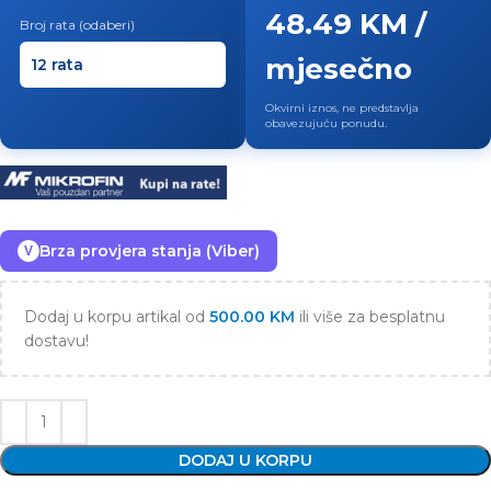
48.49 KM /
Broj rata (odaberi)
mjesečno
Okvirni iznos, ne predstavlja
obavezujuću ponudu.
Brza provjera stanja (Viber)
V
Dodaj u korpu artikal od
500.00
KM
ili više za besplatnu
dostavu!
DODAJ U KORPU