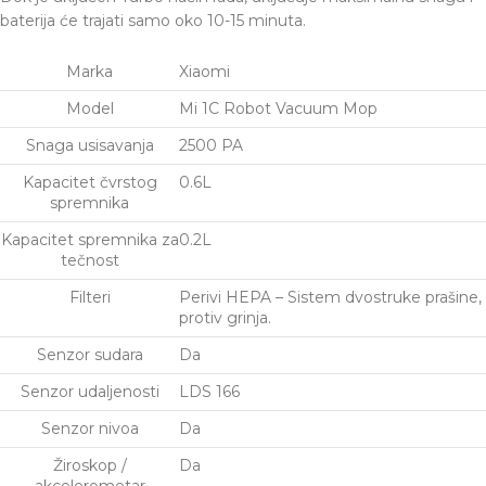
baterija će trajati samo oko 10-15 minuta.
Marka
Xiaomi
Model
Mi 1C Robot Vacuum Mop
Snaga usisavanja
2500 PA
Kapacitet čvrstog
0.6L
spremnika
Kapacitet spremnika za
0.2L
tečnost
Filteri
Perivi HEPA – Sistem dvostruke prašine,
protiv grinja.
Senzor sudara
Da
Senzor udaljenosti
LDS 166
Senzor nivoa
Da
Žiroskop /
Da