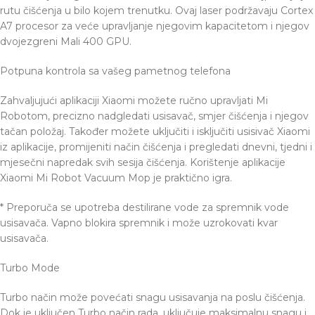
rutu čišćenja u bilo kojem trenutku. Ovaj laser podržavaju Cortex
A7 procesor za veće upravljanje njegovim kapacitetom i njegov
dvojezgreni Mali 400 GPU.
Potpuna kontrola sa vašeg pametnog telefona
Zahvaljujući aplikaciji Xiaomi možete ručno upravljati Mi
Robotom, precizno nadgledati usisavač, smjer čišćenja i njegov
tačan položaj. Također možete uključiti i isključiti usisivač Xiaomi
iz aplikacije, promijeniti način čišćenja i pregledati dnevni, tjedni i
mjesečni napredak svih sesija čišćenja. Korištenje aplikacije
Xiaomi Mi Robot Vacuum Mop je praktično igra.
* Preporuča se upotreba destilirane vode za spremnik vode
usisavača. Vapno blokira spremnik i može uzrokovati kvar
usisavača.
Turbo Mode
Turbo način može povećati snagu usisavanja na poslu čišćenja.
Dok je uključen Turbo način rada, uključuje maksimalnu snagu i