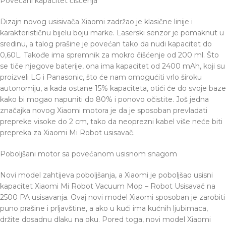
Povećani kapacitet čišćenja
Dizajn novog usisivača Xiaomi zadržao je klasične linije i
karakterističnu bijelu boju marke. Laserski senzor je pomaknut u
sredinu, a talog prašine je povećan tako da nudi kapacitet do
0,60L. Takođe ima spremnik za mokro čišćenje od 200 ml. Što
se tiče njegove baterije, ona ima kapacitet od 2400 mAh, koji su
proizveli LG i Panasonic, što će nam omogućiti vrlo široku
autonomiju, a kada ostane 15% kapaciteta, otići će do svoje baze
kako bi mogao napuniti do 80% i ponovo očistite. Još jedna
značajka novog Xiaomi motora je da je sposoban prevladati
prepreke visoke do 2 cm, tako da neoprezni kabel više neće biti
prepreka za Xiaomi Mi Robot usisavač.
Poboljšani motor sa povećanom usisnom snagom
Novi model zahtijeva poboljšanja, a Xiaomi je poboljšao usisni
kapacitet Xiaomi Mi Robot Vacuum Mop – Robot Usisavač na
2500 PA usisavanja. Ovaj novi model Xiaomi sposoban je zarobiti
puno prašine i prljavštine, a ako u kući ima kućnih ljubimaca,
držite dosadnu dlaku na oku. Pored toga, novi model Xiaomi