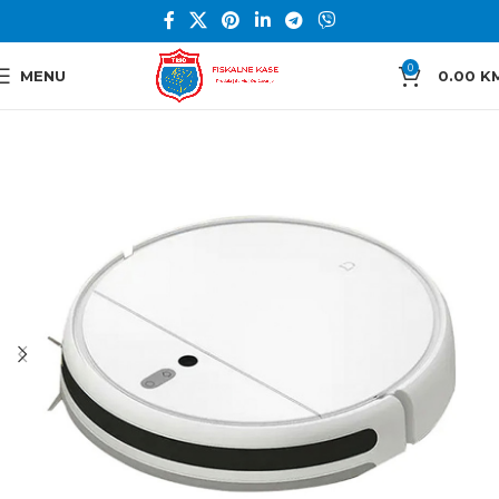
0
MENU
0.00
K