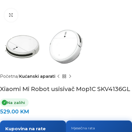
Click to enlarge
Početna
Kućanski aparati
Xiaomi Mi Robot usisivač Mop1C SKV4136GL
Na zalihi
✓
529.00
KM
Kupovina na rate
Mjesečna rata