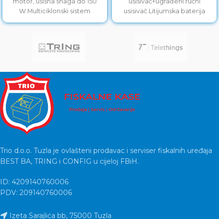
motor, usisna snaga do 150
usisivač+ugrađeni ručni
W.Multiciklonski sistem
usisivač.Litijumska baterija
filtracije zadržava sitne
21.6V.Autonomija usisivanja do
čestice prašine.Baterija visoke
45 minuta.5 satni ciklus
punjenja.Četka sa LED
Trio d.o.o. Tuzla je ovlašteni prodavac i serviser fiskalnih uređaja
BEST BA, TRING i CONFIG u cijeloj FBiH.
ID: 4209140760006
PDV: 209140760006
Izeta Sarajlića bb, 75000 Tuzla