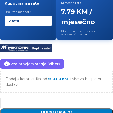
Kupovina na rate
Mjesečna rata
7.79 KM /
Broj rata (odaberi)
mjesečno
Okvirni iznos, ne predstavlja
obavezujuću ponudu.
Brza provjera stanja (Viber)
V
Dodaj u korpu artikal od
500.00
KM
ili više za besplatnu
dostavu!
DODAJ U KORPU