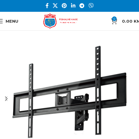
0
MENU
0.00
K