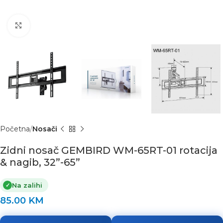
Click to enlarge
Početna
Nosači
Zidni nosač GEMBIRD WM-65RT-01 rotacija
& nagib, 32”-65”
Na zalihi
✓
85.00
KM