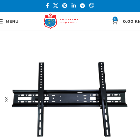
0
MENU
0.00
K