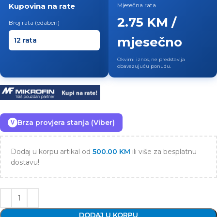
Kupovina na rate
Mjesečna rata
2.75 KM /
Broj rata (odaberi)
mjesečno
Okvirni iznos, ne predstavlja
obavezujuću ponudu.
Brza provjera stanja (Viber)
V
Dodaj u korpu artikal od
500.00
KM
ili više za besplatnu
dostavu!
DODAJ U KORPU