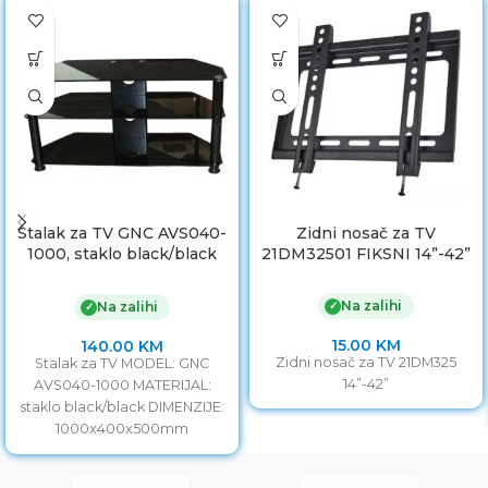
Stalak za TV GNC AVS040-
Zidni nosač za TV
1000, staklo black/black
21DM32501 FIKSNI 14”-42”
1000x400x500mm
Na zalihi
✓
Na zalihi
✓
15.00
KM
140.00
KM
Zidni nosač za TV 21DM325
Stalak za TV MODEL: GNC
14”-42”
AVS040-1000 MATERIJAL:
staklo black/black DIMENZIJE:
1000x400x500mm