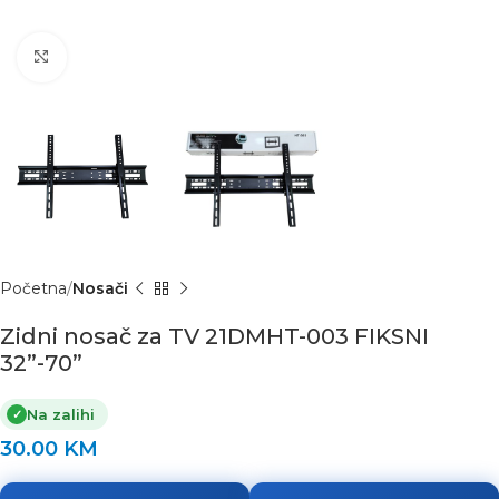
Click to enlarge
Početna
Nosači
Zidni nosač za TV 21DMHT-003 FIKSNI
32”-70”
Na zalihi
✓
30.00
KM