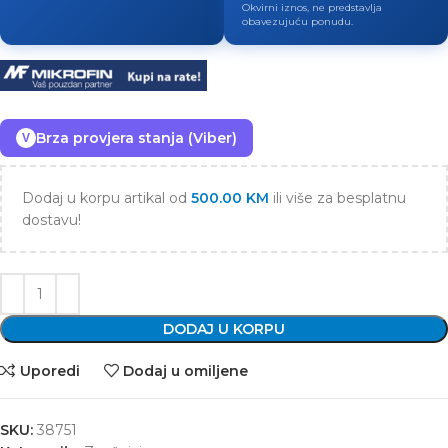
Okvirni iznos, ne predstavlja
obavezujuću ponudu.
Brza provjera stanja (Viber)
V
Dodaj u korpu artikal od
500.00
KM
ili više za besplatnu
dostavu!
DODAJ U KORPU
Uporedi
Dodaj u omiljene
SKU:
38751