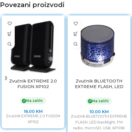
Povezani proizvodi
Zvučnik EXTREME 2.0
Zvučnik BLUETOOTH
FUSION XP102
EXTREME FLASH, LED
backlight, FM radio,
microSD, USB, XP101K
Na zalihi
✓
Na zalihi
✓
16.00
KM
10.00
KM
Zvučnik EXTREME 2.0 FUSION
Zvučnik BLUETOOTH EXTREME
XP102
FLASH, LED backlight, FM
radio, microSD, USB, XP101K