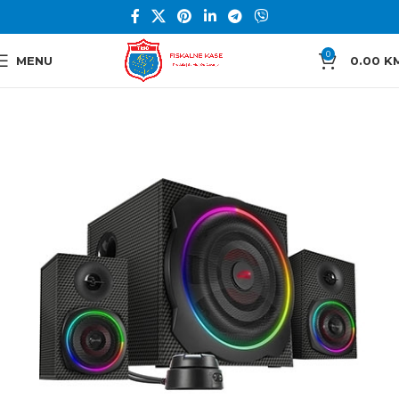
0
MENU
0.00
K