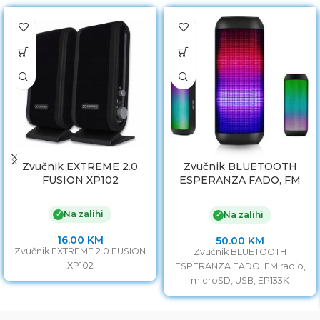
Zvučnik EXTREME 2.0
Zvučnik BLUETOOTH
FUSION XP102
ESPERANZA FADO, FM
radio, microSD, USB,
EP133K
Na zalihi
✓
Na zalihi
✓
16.00
KM
50.00
KM
Zvučnik EXTREME 2.0 FUSION
Zvučnik BLUETOOTH
XP102
ESPERANZA FADO, FM radio,
microSD, USB, EP133K