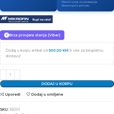
Okvirni iznos, ne predstavlja
obavezujuću ponudu.
Brza provjera stanja (Viber)
V
Dodaj u korpu artikal od
500.00
KM
ili više za besplatnu
dostavu!
DODAJ U KORPU
Uporedi
Dodaj u omiljene
SKU:
36001