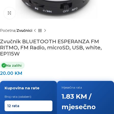
Click to enlarge
Početna
Zvučnici
Zvučnik BLUETOOTH ESPERANZA FM
RITMO, FM Radio, microSD, USB, white,
EP115W
Na zalihi
✓
20.00
KM
Kupovina na rate
Mjesečna rata
1.83 KM /
Broj rata (odaberi)
mjesečno