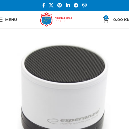
0
MENU
0.00
K