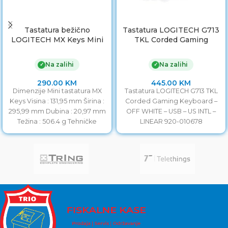
Tastatura bežično
Tastatura LOGITECH G713
LOGITECH MX Keys Mini
TKL Corded Gaming
Bluetooth Illuminated
Keyboard – OFF WHITE –
Keyboard – GRAPHITE –
USB – US INTL
Na zalihi
Na zalihi
✓
✓
US INTL
290.00
KM
445.00
KM
Dimenzije Mini tastatura MX
Tastatura LOGITECH G713 TKL
Keys Visina : 131,95 mm Širina :
Corded Gaming Keyboard –
295,99 mm Dubina : 20,97 mm
OFF WHITE – USB – US INTL –
Težina : 506.4 g Tehničke
LINEAR 920-010678
specifikacije Minimalistička