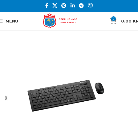
0
MENU
0.00
K