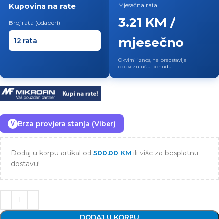
Kupovina na rate
Mjesečna rata
3.21 KM /
Broj rata (odaberi)
mjesečno
Okvirni iznos, ne predstavlja
obavezujuću ponudu.
Brza provjera stanja (Viber)
V
Dodaj u korpu artikal od
500.00
KM
ili više za besplatnu
dostavu!
DODAJ U KORPU