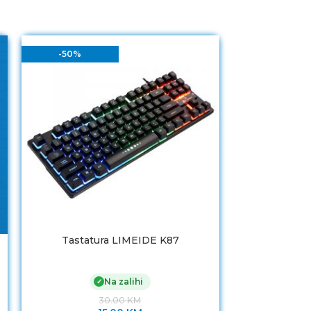
-50%
-30%
Tastatura LIMEIDE K87
Tastatura + 
Na zalihi
✓
30.00
KM