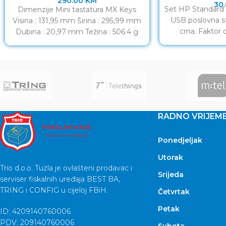
290.00
KM
30
Set HP Standard 
Dimenzije Mini tastatura MX Keys
USB poslovna st
Visina : 131,95 mm Širina : 295,99 mm
crna. Faktor 
Dubina : 20,97 mm Težina : 506.4 g
Standard. Stil
Tehničke specifikacije Minimalistička
Tehn
RADNO VRIJEM
Ponedjeljak
Utorak
Trio d.o.o. Tuzla je ovlašteni prodavac i
Srijeda
serviser fiskalnih uređaja BEST BA,
TRING i CONFIG u cijeloj FBiH.
Četvrtak
Petak
ID: 4209140760006
PDV: 209140760006