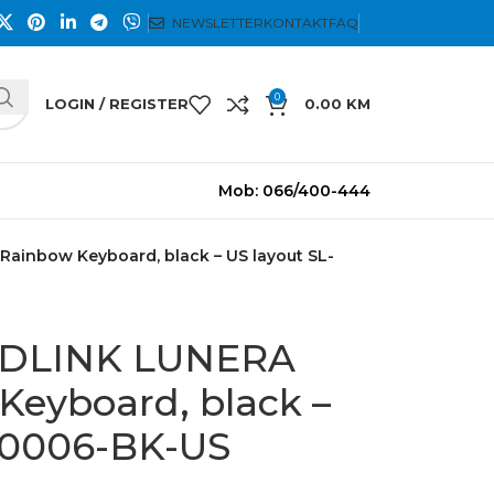
NEWSLETTER
KONTAKT
FAQ
0
LOGIN / REGISTER
0.00
KM
Mob: 066/400-444
Rainbow Keyboard, black – US layout SL-
EDLINK LUNERA
Keyboard, black –
70006-BK-US