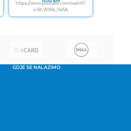
15.00
KM
https://www.youtube.com/watch?
Tastatura + 
v=B_WWe_14r5A
RGB Tastatu
uključu
multimedijalni
GDJE SE NALAZIMO