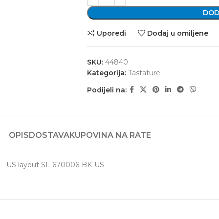
DOD
Uporedi
Dodaj u omiljene
SKU:
44840
Kategorija:
Tastature
Podijeli na:
OPIS
DOSTAVA
KUPOVINA NA RATE
 – US layout SL-670006-BK-US