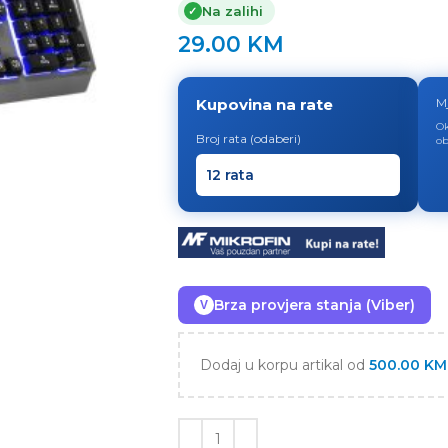
Na zalihi
✓
29.00
KM
Kupovina na rate
M
Ok
Broj rata (odaberi)
ob
Brza provjera stanja (Viber)
V
Dodaj u korpu artikal od
500.00
KM