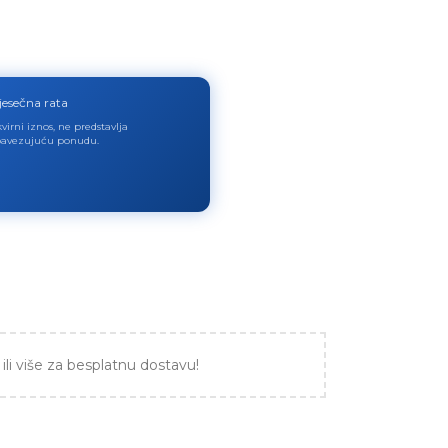
jesečna rata
virni iznos, ne predstavlja
avezujuću ponudu.
ili više za besplatnu dostavu!