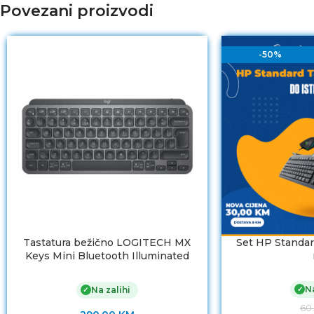
Povezani proizvodi
-50%
Tastatura bežično LOGITECH MX
Set HP Standar
Keys Mini Bluetooth Illuminated
Keyboard – GRAPHITE – US INTL
Na
✓
Na zalihi
✓
60