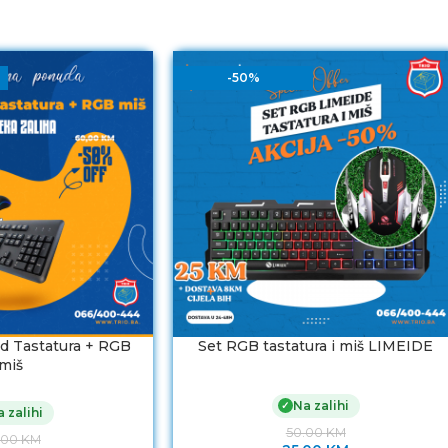
-50%
d Tastatura + RGB
Set RGB tastatura i miš LIMEIDE
miš
Na zalihi
✓
 zalihi
50.00
KM
.00
KM