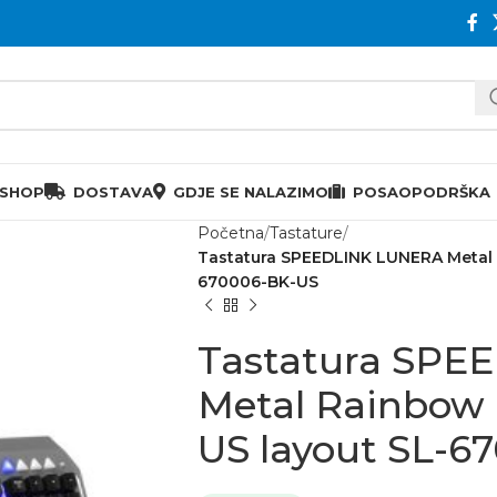
 SHOP
DOSTAVA
GDJE SE NALAZIMO
POSAO
PODRŠKA
Početna
Tastature
Tastatura SPEEDLINK LUNERA Metal 
670006-BK-US
Tastatura SPE
Metal Rainbow 
US layout SL-6