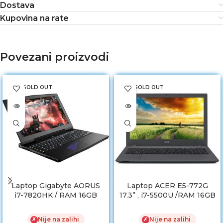
Dostava
Kupovina na rate
Povezani proizvodi
SOLD OUT
SOLD OUT
Laptop Gigabyte AORUS
Laptop ACER E5-772G
i7-7820HK / RAM 16GB
17.3” , i7-5500U /RAM 16GB
DDR4 / HDD 512 GB SSD /
/ HDD 128GB SSD /
GTX 1070 8GB
NVIDIA GeForce 920M
Nije na zalihi
Nije na zalihi
✗
✗