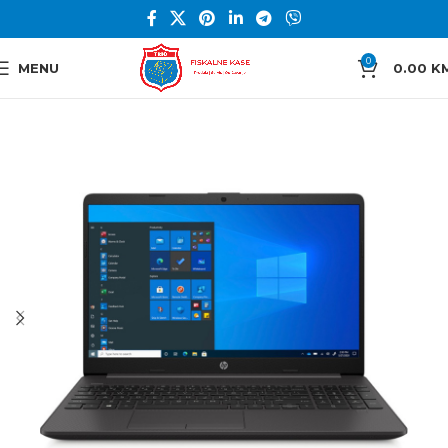
0
MENU
0.00
K