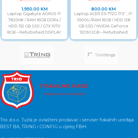
2GB
1,950.00
KM
800.00
KM
Laptop Gigabyte AORUS i7-
Laptop ACER E5-772G 17.3” , i7-
7820HK / RAM 16GB DDR4 /
5500U /RAM 16GB / HDD 128
HDD 512 GB SSD / GTX 1070
GB SSD / NVIDIA GeForce
8GB – Refurbished DISPLAY:
920M 2GB – Refurbished
Trio d.o.o. Tuzla je ovlašteni prodavac i serviser fiskalnih uređaja
BEST BA, TRING i CONFIG u cijeloj FBiH.