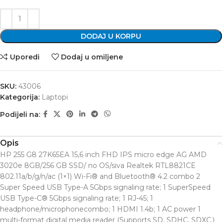
DODAJ U KORPU
Uporedi
Dodaj u omiljene
SKU:
43006
Kategorija:
Laptopi
Podijeli na:
Opis
HP 255 G8 27K65EA 15,6 inch FHD IPS micro edge AG AMD
3020e 8GB/256 GB SSD/ no OS/siva Realtek RTL8821CE
802.11a/b/g/n/ac (1×1) Wi-Fi® and Bluetooth® 4.2 combo 2
Super Speed USB Type-A 5Gbps signaling rate; 1 SuperSpeed
USB Type-C® 5Gbps signaling rate; 1 RJ-45; 1
headphone/microphonecombo; 1 HDMI 1.4b; 1 AC power 1
multi-format digital media reader (Supports SD, SDHC, SDXC.)