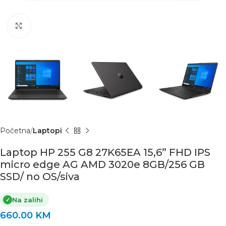
Click to enlarge
Početna
Laptopi
Laptop HP 255 G8 27K65EA 15,6” FHD IPS
micro edge AG AMD 3020e 8GB/256 GB
SSD/ no OS/siva
Na zalihi
✓
660.00
KM