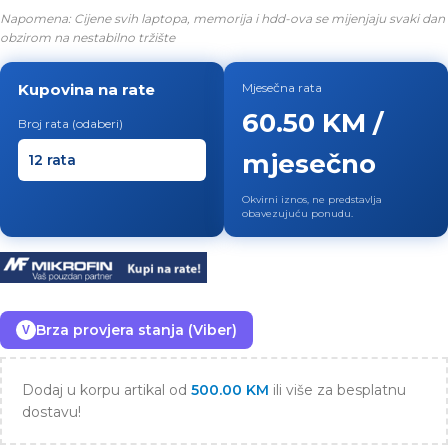
Napomena: Cijene svih laptopa, memorija i hdd-ova se mijenjaju svaki dan
obzirom na nestabilno tržište
Kupovina na rate
Mjesečna rata
60.50 KM /
Broj rata (odaberi)
mjesečno
Okvirni iznos, ne predstavlja
obavezujuću ponudu.
Brza provjera stanja (Viber)
V
Dodaj u korpu artikal od
500.00
KM
ili više za besplatnu
dostavu!