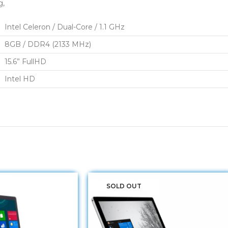
g,
Intel Celeron / Dual-Core / 1.1 GHz
8GB / DDR4 (2133 MHz)
15.6” FullHD
Intel HD
SOLD OUT