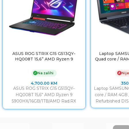
ASUS ROG STRIX G15 G513QY-
Laptop SAMSU
HQ008T 15,6” AMD Ryzen 9
Quad core / RA
5900HX/16GB/1TB/AMD Rad.RX
6800M-12GB
Na zalihi
Nije
✓
✗
4,700.00
KM
350
ASUS ROG STRIX G15 G513QY-
Laptop SAMSUNG 
HQ008T 15,6” AMD Ryzen 9
core / RAM 4GB
5900HX/16GB/1TB/AMD Rad.RX
Refurbished DIS
6800M-12GB Procesor (CPU) AMD
Ryzen 5000 / Octa-Core /