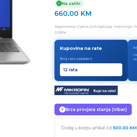
Na zalihi
✓
660.00
KM
Napomena: Cijene svih laptopa, memorija i h
tržište
Kupovina na rate
M
Ok
Broj rata (odaberi)
ob
Brza provjera stanja (Viber)
V
Dodaj u korpu artikal od
500.00
KM