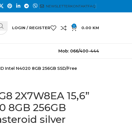
NEWSLETTER
KONTAKT
FAQ
0
LOGIN / REGISTER
0.00
KM
Mob: 066/400-444
D Intel N4020 8GB 256GB SSD/Free
G8 2X7W8EA 15,6”
20 8GB 256GB
teroid silver