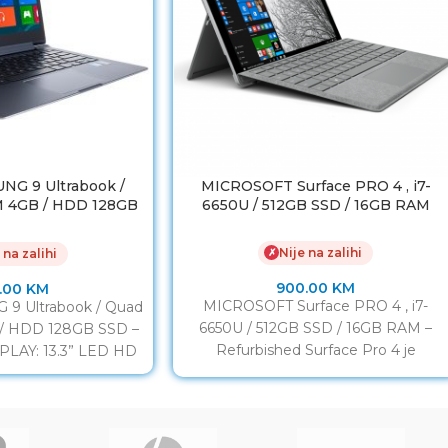
NG 9 Ultrabook /
MICROSOFT Surface PRO 4 , i7-
M 4GB / HDD 128GB
6650U / 512GB SSD / 16GB RAM
SSD
Nije na zalihi
✗
 na zalihi
900.00
KM
.00
KM
MICROSOFT Surface PRO 4 , i7-
9 Ultrabook / Quad
6650U / 512GB SSD / 16GB RAM –
 / HDD 128GB SSD –
Refurbished Surface Pro 4 je
PLAY: 13.3” LED HD
proporcija lista