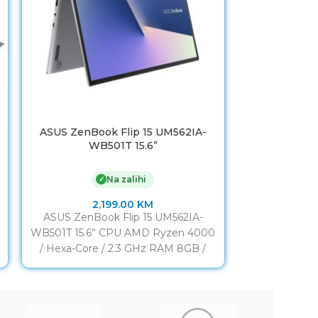
ASUS ZenBook Flip 15 UM562IA-
Dell Latitud
WB501T 15.6”
15,6” 8GB/2
Na zalihi
✓
2,199.00
KM
1
ASUS ZenBook Flip 15 UM562IA-
Dell Latitude 
WB501T 15.6” CPU AMD Ryzen 4000
8GB/256GB 
/ Hexa-Core / 2.3 GHz RAM 8GB /
Intel Core i3
DDR4 (3200