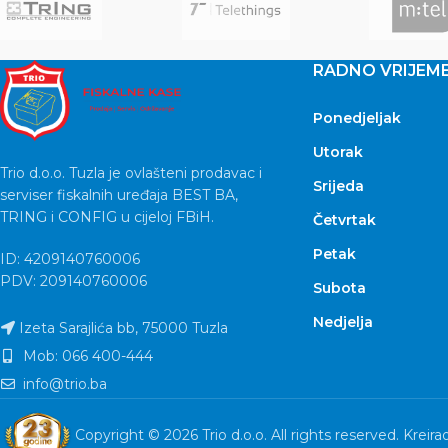
RADNO VRIJEM
Ponedjeljak
Utorak
Trio d.o.o. Tuzla je ovlašteni prodavac i
Srijeda
serviser fiskalnih uređaja BEST BA,
TRING i CONFIG u cijeloj FBiH.
Četvrtak
Petak
ID: 4209140760006
PDV: 209140760006
Subota
Nedjelja
Izeta Sarajlića bb, 75000 Tuzla
Mob: 066 400-444
info@trio.ba
Copyright © 2026 Trio d.o.o. All rights reserved. Kreira