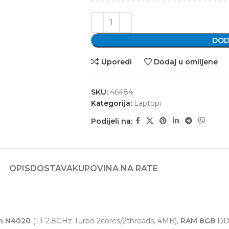
DOD
Uporedi
Dodaj u omiljene
SKU:
46484
Kategorija:
Laptopi
Podijeli na:
OPIS
DOSTAVA
KUPOVINA NA RATE
on N4020
(1.1-2.8GHz Turbo 2cores/2threads, 4MB),
RAM 8GB
DDR