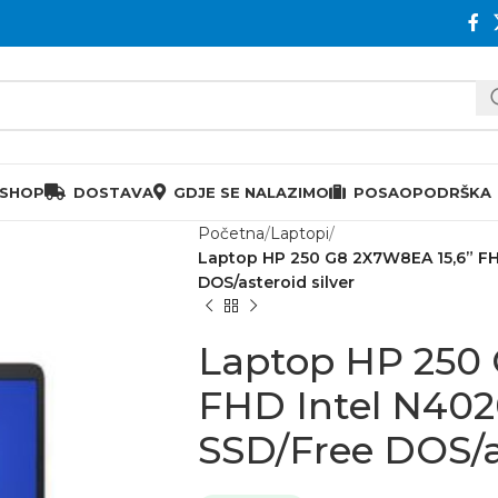
 SHOP
DOSTAVA
GDJE SE NALAZIMO
POSAO
PODRŠKA
Početna
Laptopi
Laptop HP 250 G8 2X7W8EA 15,6” FH
DOS/asteroid silver
Laptop HP 250 
FHD Intel N40
SSD/Free DOS/as