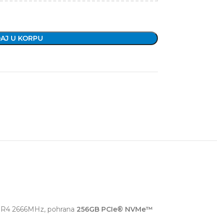
AJ U KORPU
4 2666MHz, pohrana
256GB PCIe® NVMe™