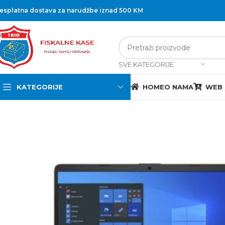
esplatna dostava za narudžbe iznad 500 KM
SVE KATEGORIJE
KATEGORIJE
HOME
O NAMA
WEB