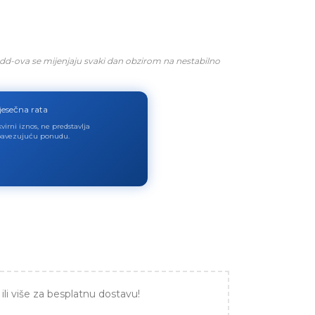
dd-ova se mijenjaju svaki dan obzirom na nestabilno
jesečna rata
virni iznos, ne predstavlja
avezujuću ponudu.
ili više za besplatnu dostavu!