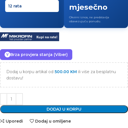
mjesečno
Okvirni iznos, ne predstavlja
obavezujuću ponudu.
Brza provjera stanja (Viber)
V
Dodaj u korpu artikal od
500.00
KM
ili više za besplatnu
dostavu!
DODAJ U KORPU
Uporedi
Dodaj u omiljene