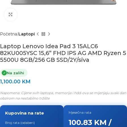
Click to enlarge
Početna
Laptopi
Laptop Lenovo Idea Pad 3 15ALC6
82KU005YSC 15,6” FHD IPS AG AMD Ryzen 5
5500U 8GB/256 GB SSD/2Y/siva
Na zalihi
✓
1,100.00
KM
Napomena: Cijene svih laptopa, memorija i hdd-ova se mijenjaju svaki dan
obzirom na nestabilno tržište
Kupovina na rate
Mjesečna rata
100.83 KM /
Broj rata (odaberi)