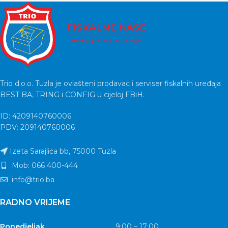
Trio d.o.o. Tuzla je ovlašteni prodavac i serviser fiskalnih uređaja
BEST BA, TRING i CONFIG u cijeloj FBiH.
ID: 4209140760006
PDV: 209140760006
Izeta Sarajlića bb, 75000 Tuzla
Mob: 066 400-444
info@trio.ba
RADNO VRIJEME
Ponedjeljak
9:00 – 17:00