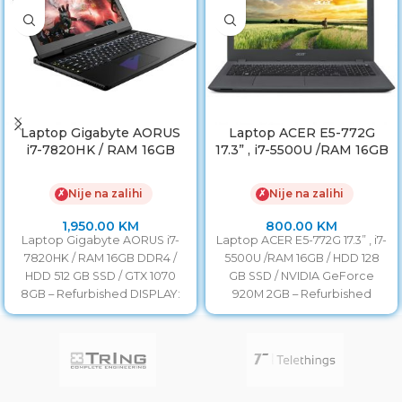
Laptop Gigabyte AORUS
Laptop ACER E5-772G
i7-7820HK / RAM 16GB
17.3” , i7-5500U /RAM 16GB
DDR4 / HDD 512 GB SSD /
/ HDD 128GB SSD /
GTX 1070 8GB
NVIDIA GeForce 920M
Nije na zalihi
Nije na zalihi
✗
✗
2GB
1,950.00
KM
800.00
KM
Laptop Gigabyte AORUS i7-
Laptop ACER E5-772G 17.3” , i7-
7820HK / RAM 16GB DDR4 /
5500U /RAM 16GB / HDD 128
HDD 512 GB SSD / GTX 1070
GB SSD / NVIDIA GeForce
8GB – Refurbished DISPLAY:
920M 2GB – Refurbished