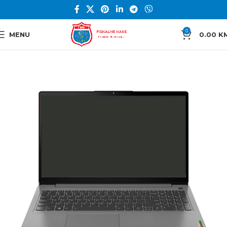
0
MENU
0.00
K