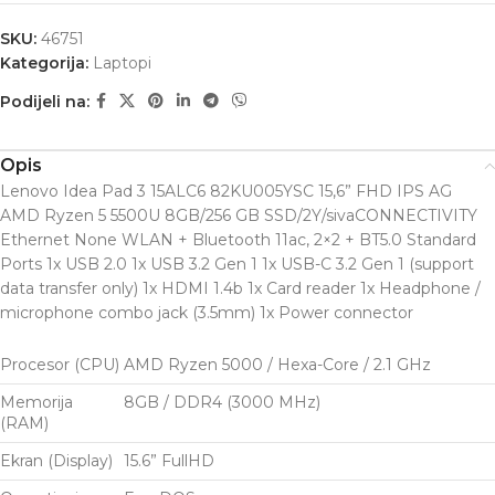
SKU:
46751
Kategorija:
Laptopi
Podijeli na:
Opis
Lenovo Idea Pad 3 15ALC6 82KU005YSC 15,6” FHD IPS AG
AMD Ryzen 5 5500U 8GB/256 GB SSD/2Y/sivaCONNECTIVITY
Ethernet None WLAN + Bluetooth 11ac, 2×2 + BT5.0 Standard
Ports 1x USB 2.0 1x USB 3.2 Gen 1 1x USB-C 3.2 Gen 1 (support
data transfer only) 1x HDMI 1.4b 1x Card reader 1x Headphone /
microphone combo jack (3.5mm) 1x Power connector
Procesor (CPU)
AMD Ryzen 5000 / Hexa-Core / 2.1 GHz
Memorija
8GB / DDR4 (3000 MHz)
(RAM)
Ekran (Display)
15.6” FullHD