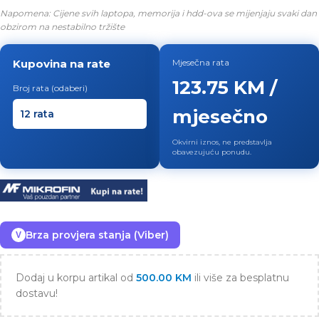
Napomena: Cijene svih laptopa, memorija i hdd-ova se mijenjaju svaki dan
obzirom na nestabilno tržište
Kupovina na rate
Mjesečna rata
123.75 KM /
Broj rata (odaberi)
mjesečno
Okvirni iznos, ne predstavlja
obavezujuću ponudu.
Brza provjera stanja (Viber)
V
Dodaj u korpu artikal od
500.00
KM
ili više za besplatnu
dostavu!