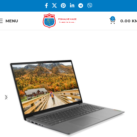
0
MENU
0.00
K