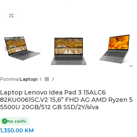
Click to enlarge
Početna
Laptopi
Laptop Lenovo Idea Pad 3 15ALC6
82KU0061SC.V2 15,6” FHD AG AMD Ryzen 5
5500U 20GB/512 GB SSD/2Y/siva
Na zalihi
✓
1,350.00
KM