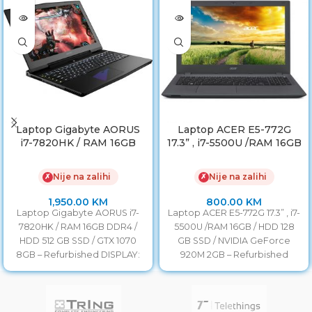
Laptop Gigabyte AORUS
Laptop ACER E5-772G
i7-7820HK / RAM 16GB
17.3” , i7-5500U /RAM 16GB
DDR4 / HDD 512 GB SSD /
/ HDD 128GB SSD /
GTX 1070 8GB
NVIDIA GeForce 920M
Nije na zalihi
Nije na zalihi
✗
✗
2GB
1,950.00
KM
800.00
KM
Laptop Gigabyte AORUS i7-
Laptop ACER E5-772G 17.3” , i7-
7820HK / RAM 16GB DDR4 /
5500U /RAM 16GB / HDD 128
HDD 512 GB SSD / GTX 1070
GB SSD / NVIDIA GeForce
8GB – Refurbished DISPLAY:
920M 2GB – Refurbished