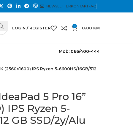
NEWSLETTER
KONTAKT
FAQ
0
LOGIN / REGISTER
0.00
KM
Mob: 066/400-444
5K (2560×1600) IPS Ryzen 5-6600HS/16GB/512
IdeaPad 5 Pro 16”
) IPS Ryzen 5-
2 GB SSD/2y/Alu