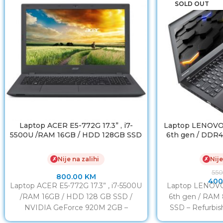
SOLD OUT
Laptop ACER E5-772G 17.3” , i7-
Laptop LENOVO 
5500U /RAM 16GB / HDD 128GB SSD
6th gen / DDR
/ NVIDIA GeForce 920M 2GB
SSD/ Baterij
Nije na zalihi
Nije
✗
✗
55
800.00
KM
400
Laptop ACER E5-772G 17.3” , i7-5500U
Laptop LENOVO 
/RAM 16GB / HDD 128 GB SSD /
6th gen / RAM
NVIDIA GeForce 920M 2GB –
SSD – Refurbis
Refurbished
LED HD