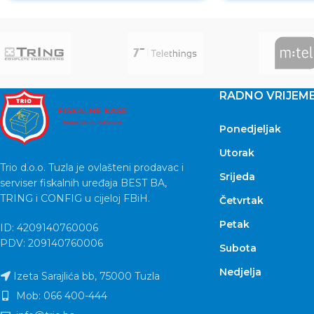
RADNO VRIJEM
Ponedjeljak
Utorak
Trio d.o.o. Tuzla je ovlašteni prodavac i
Srijeda
serviser fiskalnih uređaja BEST BA,
TRING i CONFIG u cijeloj FBiH.
Četvrtak
Petak
ID: 4209140760006
PDV: 209140760006
Subota
Nedjelja
Izeta Sarajlića bb, 75000 Tuzla
Mob: 066 400-444