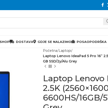
 SHOP
DOSTAVA
GDJE SE NALAZIMO
POSAO
PODRŠKA
Početna
Laptopi
Laptop Lenovo IdeaPad 5 Pro 16” 2.
GB SSD/2y/Alu Grey
Laptop Lenovo 
2.5K (2560×1600
6600HS/16GB/51
Grey