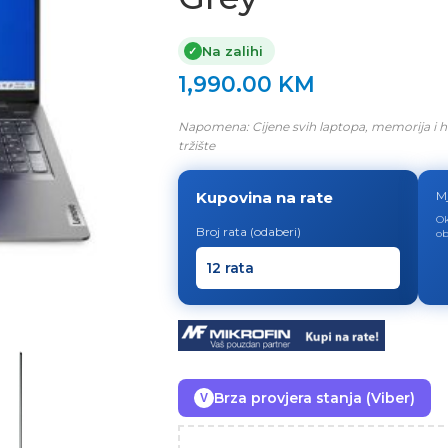
Na zalihi
✓
1,990.00
KM
Napomena: Cijene svih laptopa, memorija i h
tržište
Kupovina na rate
M
Ok
Broj rata (odaberi)
ob
Brza provjera stanja (Viber)
V