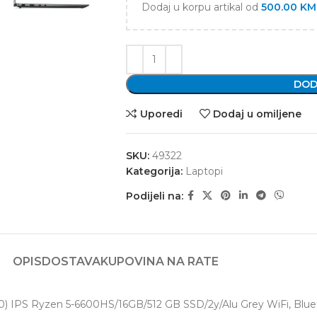
Dodaj u korpu artikal od
500.00
KM
DOD
Uporedi
Dodaj u omiljene
SKU:
49322
Kategorija:
Laptopi
Podijeli na:
OPIS
DOSTAVA
KUPOVINA NA RATE
IPS Ryzen 5-6600HS/16GB/512 GB SSD/2y/Alu Grey WiFi, Bluetoo