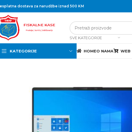
esplatna dostava za narudžbe iznad 500 KM
SVE KATEGORIJE
KATEGORIJE
HOME
O NAMA
WEB