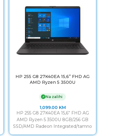
HP 255 G8 27K40EA 15,6” FHD AG
ASUS X515JA
AMD Ryzen 5 3500U
IPS I
Na zalihi
✓
1,099.00
KM
1
HP 255 G8 27K40EA 15,6” FHD AG
ASUS X515JA
AMD Ryzen 5 3500U 8GB/256 GB
IPS Intel 
SSD/AMD Radeon Integrated/tamno
SSD/2god/siv
siva CPU AMD Ryzen
Quad-