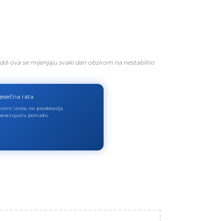
dd-ova se mijenjaju svaki dan obzirom na nestabilno
jesečna rata
virni iznos, ne predstavlja
avezujuću ponudu.