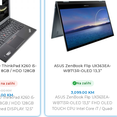
ThinkPad X260 i5-
ASUS ZenBook Flip UX363EA-
4 8GB / HDD 128GB
WB713R-OLED 13,3”
a 7h Refurbished
Na zalihi
✓
 na zalihi
0.00
KM
3,099.00
KM
.00
KM
ASUS ZenBook Flip UX363EA-
ThinkPad X260 i5-
WB713R-OLED 13,3” FHD OLED
 8GB / HDD 128GB
TOUCH CPU Intel Core i7 / Quad-
hed DISPLAY: 12.5”
Core / 2.8 GHz RAM 16GB /
 PROCESOR: