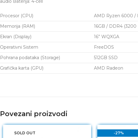
audio Baterija: 4-cell
Procesor (CPU)
AMD Ryzen 6000 / H
Memorija (RAM)
16GB / DDR4 (3200
Ekran (Display)
16” WQXGA
Operativni Sistem
FreeDOS
Pohrana podataka (Storage)
512GB SSD
Grafička karta (GPU)
AMD Radeon
Povezani proizvodi
SOLD OUT
-27%