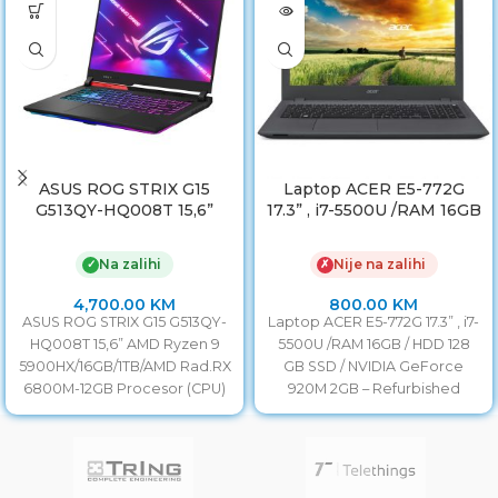
ASUS ROG STRIX G15
Laptop ACER E5-772G
G513QY-HQ008T 15,6”
17.3” , i7-5500U /RAM 16GB
AMD Ryzen 9
/ HDD 128GB SSD /
5900HX/16GB/1TB/AMD
NVIDIA GeForce 920M
Na zalihi
Nije na zalihi
✓
✗
Rad.RX 6800M-12GB
2GB
4,700.00
KM
800.00
KM
ASUS ROG STRIX G15 G513QY-
Laptop ACER E5-772G 17.3” , i7-
HQ008T 15,6” AMD Ryzen 9
5500U /RAM 16GB / HDD 128
5900HX/16GB/1TB/AMD Rad.RX
GB SSD / NVIDIA GeForce
6800M-12GB Procesor (CPU)
920M 2GB – Refurbished
AMD Ryzen 5000 / Octa-Core
/