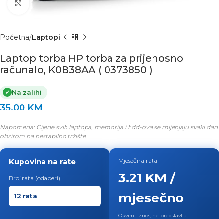
Click to enlarge
Početna
Laptopi
Laptop torba HP torba za prijenosno
računalo, K0B38AA ( 0373850 )
Na zalihi
✓
35.00
KM
Napomena: Cijene svih laptopa, memorija i hdd-ova se mijenjaju svaki dan
obzirom na nestabilno tržište
Kupovina na rate
Mjesečna rata
3.21 KM /
Broj rata (odaberi)
mjesečno
Okvirni iznos, ne predstavlja