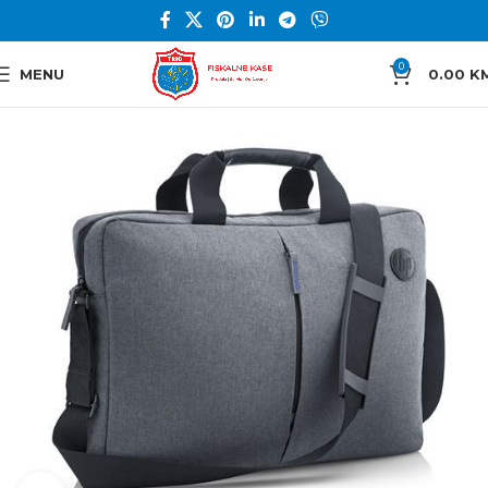
0
MENU
0.00
K