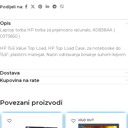
Podijeli na:
Opis
Laptop torba HP torba za prijenosno računalo, K0B38AA (
0373850 )
HP 15.6 Value Top Load, HP Top Load Case, za notebooke do
15,6”, plastični mateijali, Način održavanja brisanje suhom krpom
Dostava
Kupovina na rate
Povezani proizvodi
SOLD OUT