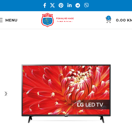
0
MENU
0.00
K