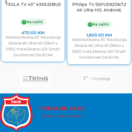
TESLA TV 43” 43E625BUS
Philips TV 55PUS9206/12
4K Ultra HD, Android,
Smart TV, Ambilight – 4
strane, Srebreni **MODEL
Na zalihi
✓
Na zalihi
✓
2021
470.00
KM
1,600.00
KM
Veličina Ekrana 43” Rezolucija
Veličina Ekrana 55” Rezolucija
Ekrana 4K Ultra HD (3840 x
Ekrana 4K Ultra HD (3840 x
2160) Vrsta Ekrana LED Smart
2160) Vrsta Ekrana LED Smart
Da Internet Da 3D Ne
Da Internet Da 3D Ne