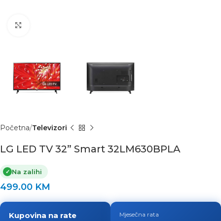
Click to enlarge
Početna
Televizori
LG LED TV 32” Smart 32LM630BPLA
Na zalihi
✓
499.00
KM
Kupovina na rate
Mjesečna rata