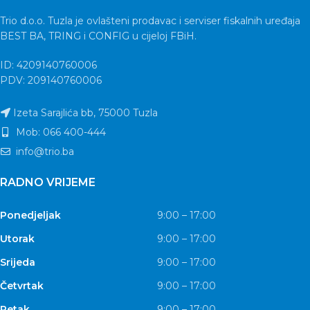
Trio d.o.o. Tuzla je ovlašteni prodavac i serviser fiskalnih uređaja
BEST BA, TRING i CONFIG u cijeloj FBiH.
ID: 4209140760006
PDV: 209140760006
Izeta Sarajlića bb, 75000 Tuzla
Mob: 066 400-444
info@trio.ba
RADNO VRIJEME
Ponedjeljak
9:00 – 17:00
Utorak
9:00 – 17:00
Srijeda
9:00 – 17:00
Četvrtak
9:00 – 17:00
Petak
9:00 – 17:00