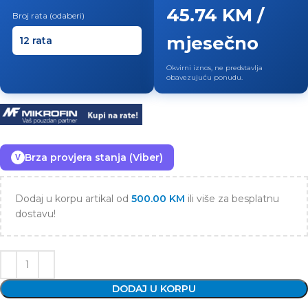
45.74 KM /
Broj rata (odaberi)
mjesečno
Okvirni iznos, ne predstavlja
obavezujuću ponudu.
Brza provjera stanja (Viber)
V
Dodaj u korpu artikal od
500.00
KM
ili više za besplatnu
dostavu!
DODAJ U KORPU