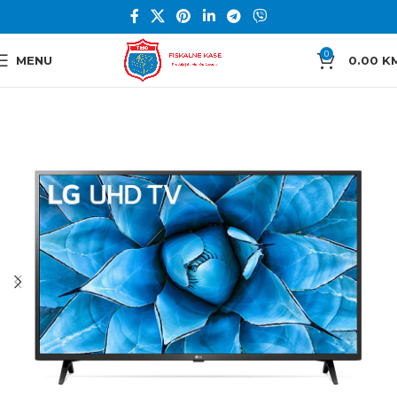
0
MENU
0.00
K