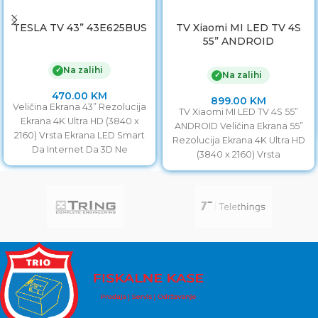
TESLA TV 43” 43E625BUS
TV Xiaomi MI LED TV 4S
55” ANDROID
Na zalihi
✓
Na zalihi
✓
470.00
KM
899.00
KM
Veličina Ekrana 43” Rezolucija
TV Xiaomi MI LED TV 4S 55”
Ekrana 4K Ultra HD (3840 x
ANDROID Veličina Ekrana 55”
2160) Vrsta Ekrana LED Smart
Rezolucija Ekrana 4K Ultra HD
Da Internet Da 3D Ne
(3840 x 2160) Vrsta