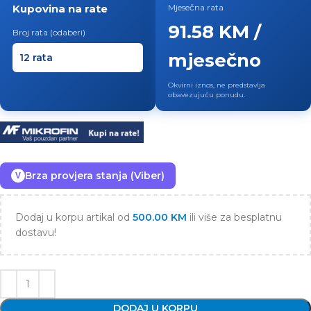
Kupovina na rate
Mjesečna rata
91.58 KM /
Broj rata (odaberi)
mjesečno
Okvirni iznos, ne predstavlja
obavezujuću ponudu.
Brza provjera stanja (Viber)
V
Dodaj u korpu artikal od
500.00
KM
ili više za besplatnu
dostavu!
DODAJ U KORPU