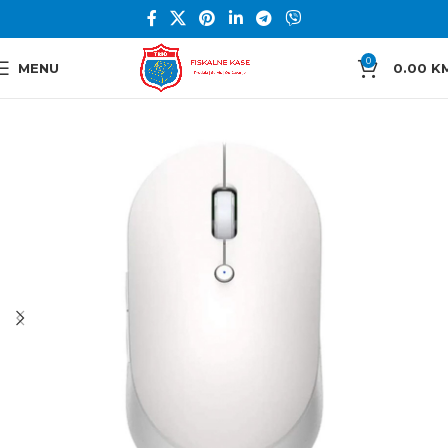
0
MENU
0.00
K