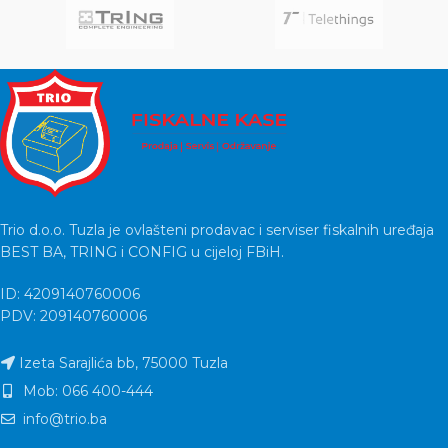
you accurate
you accurate
Trio d.o.o. Tuzla je ovlašteni prodavac i serviser fiskalnih uređaja
BEST BA, TRING i CONFIG u cijeloj FBiH.
ID: 4209140760006
PDV: 209140760006
Izeta Sarajlića bb, 75000 Tuzla
Mob: 066 400-444
info@trio.ba