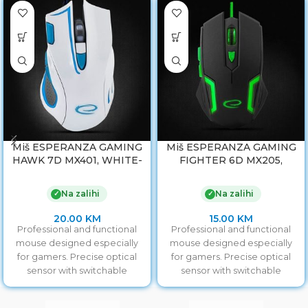
Miš ESPERANZA GAMING
Miš ESPERANZA GAMING
HAWK 7D MX401, WHITE-
FIGHTER 6D MX205,
BLUE, 2400dpi, double-
GREEN, 2400dpi,
click, ergonomic,
ergonomic, EGM205G
Na zalihi
Na zalihi
✓
✓
EGM401WB
20.00
KM
15.00
KM
Professional and functional
Professional and functional
mouse designed especially
mouse designed especially
for gamers. Precise optical
for gamers. Precise optical
sensor with switchable
sensor with switchable
resolution of
resolution of
800/1200/1600/2400 will allow
800/1200/1600/2400 will allow