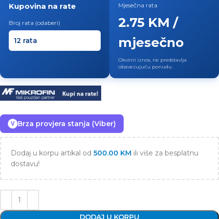
Kupovina na rate
Mjesečna rata
2.75 KM /
Broj rata (odaberi)
mjesečno
Okvirni iznos, ne predstavlja
obavezujuću ponudu.
Brza provjera stanja (Viber)
V
Dodaj u korpu artikal od
500.00
KM
ili više za besplatnu
dostavu!
DODAJ U KORPU