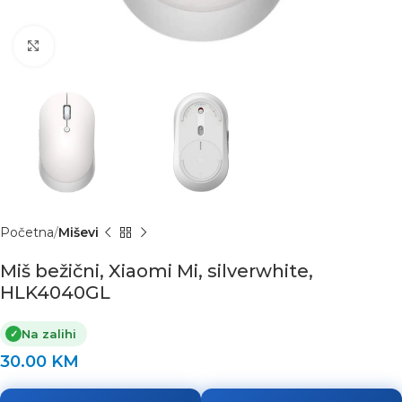
Click to enlarge
Početna
Miševi
Miš bežični, Xiaomi Mi, silverwhite,
HLK4040GL
Na zalihi
✓
30.00
KM