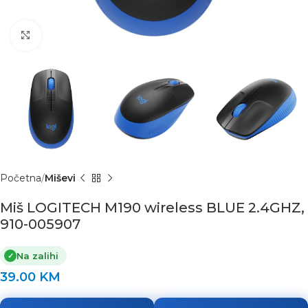
Click to enlarge
Početna
Miševi
Miš LOGITECH M190 wireless BLUE 2.4GHZ,
910-005907
Na zalihi
✓
39.00
KM