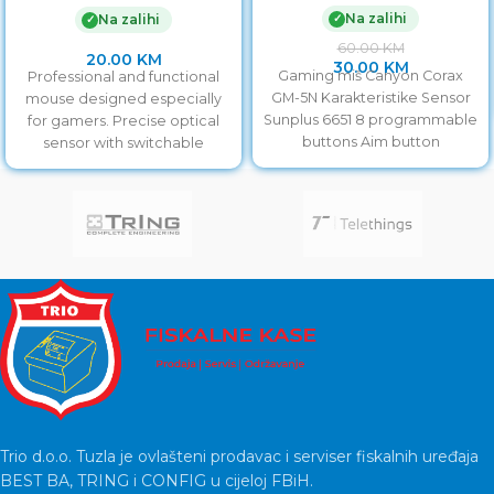
ergonomic, EGM205B
Na zalihi
✓
Na zalihi
✓
60.00
KM
20.00
KM
30.00
KM
Gaming miš Canyon Corax
Professional and functional
GM-5N Karakteristike Sensor
mouse designed especially
Sunplus 6651 8 programmable
for gamers. Precise optical
buttons Aim button
sensor with switchable
Adjustable dpi Max dpi 6400
resolution of
Ergonomic
800/1200/1600/2400 will allow
you accurate
Trio d.o.o. Tuzla je ovlašteni prodavac i serviser fiskalnih uređaja
BEST BA, TRING i CONFIG u cijeloj FBiH.