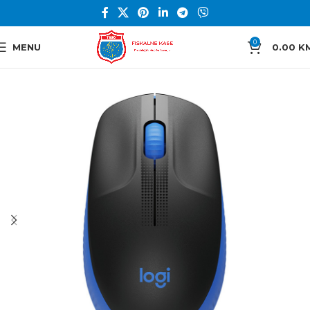
0
MENU
0.00
K