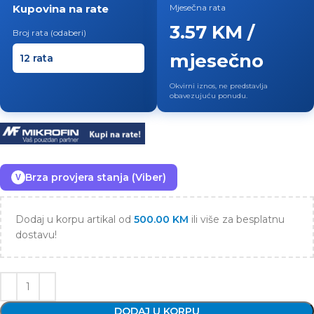
Kupovina na rate
Mjesečna rata
3.57 KM /
Broj rata (odaberi)
mjesečno
Okvirni iznos, ne predstavlja
obavezujuću ponudu.
Brza provjera stanja (Viber)
V
Dodaj u korpu artikal od
500.00
KM
ili više za besplatnu
dostavu!
DODAJ U KORPU