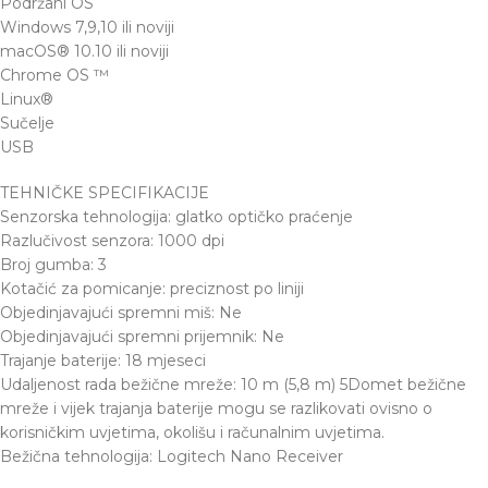
Podržani OS
Windows 7,9,10 ili noviji
macOS® 10.10 ili noviji
Chrome OS ™
Linux®
Sučelje
USB
TEHNIČKE SPECIFIKACIJE
Senzorska tehnologija: glatko optičko praćenje
Razlučivost senzora: 1000 dpi
Broj gumba: 3
Kotačić za pomicanje: preciznost po liniji
Objedinjavajući spremni miš: Ne
Objedinjavajući spremni prijemnik: Ne
Trajanje baterije: 18 mjeseci
Udaljenost rada bežične mreže: 10 m (5,8 m) 5Domet bežične
mreže i vijek trajanja baterije mogu se razlikovati ovisno o
korisničkim uvjetima, okolišu i računalnim uvjetima.
Bežična tehnologija: Logitech Nano Receiver