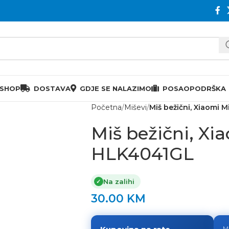
 SHOP
DOSTAVA
GDJE SE NALAZIMO
POSAO
PODRŠKA
Početna
Miševi
Miš bežični, Xiaomi M
Miš bežični, Xia
HLK4041GL
Na zalihi
✓
30.00
KM
M