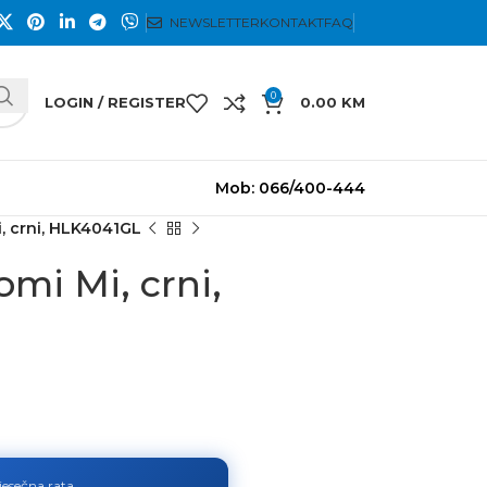
NEWSLETTER
KONTAKT
FAQ
0
LOGIN / REGISTER
0.00
KM
Mob: 066/400-444
i, crni, HLK4041GL
omi Mi, crni,
jesečna rata