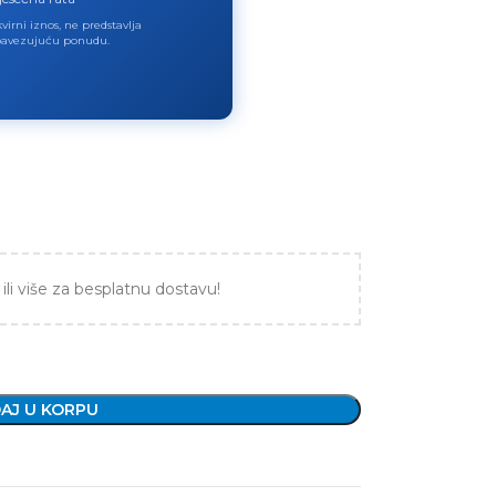
virni iznos, ne predstavlja
avezujuću ponudu.
ili više za besplatnu dostavu!
AJ U KORPU