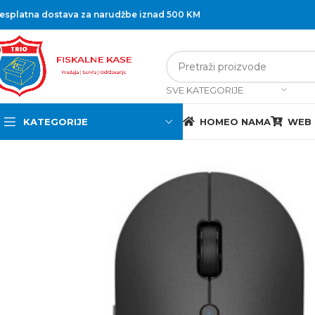
esplatna dostava za narudžbe iznad 500 KM
SVE KATEGORIJE
KATEGORIJE
HOME
O NAMA
WEB