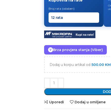
Kupovina na rate
Ok
Broj rata (odaberi)
ob
Brza provjera stanja (Viber)
V
Dodaj u korpu artikal od
500.00
KM
DOD
Uporedi
Dodaj u omiljene