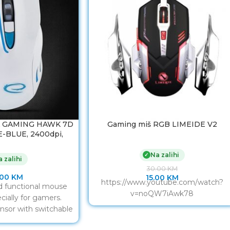
A GAMING HAWK 7D
Gaming miš RGB LIMEIDE V2
-BLUE, 2400dpi,
ck, ergonomic,
401WB
Na zalihi
✓
 zalihi
30.00
KM
.00
KM
15.00
KM
https://www.youtube.com/watch?
d functional mouse
v=noQW7iAwk78
ially for gamers.
ensor with switchable
800/1200/1600/2400