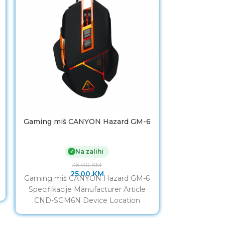
Gaming miš CANYON Hazard GM-6
Miš Everest
Na zalihi
✓
35.00
KM
25.00
KM
Gaming miš CANYON Hazard GM-6
Miš Everest
Specifikacije Manufacturer Article
Proizvođač: 
CND-SGM6N Device Location
Boja: Crna Po
External Connectivity Technology
2,4 Ghz
Wired Interface USB Number of