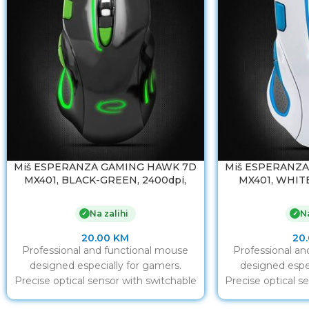
Miš ESPERANZA GAMING HAWK 7D
Miš ESPERANZ
MX401, BLACK-GREEN, 2400dpi,
MX401, WHITE
double-click, ergonomic, EGM401KG
double-cli
EGM
Na zalihi
Na
✓
✓
20.00
KM
20
Professional and functional mouse
Professional an
designed especially for gamers.
designed espec
Precise optical sensor with switchable
Precise optical s
resolution of 800/1200/1600/2400
resolution of 