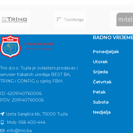
will allow you accurate
will allo
RADNO VRIJEM
Ponedjeljak
Utorak
Trio d.o.o. Tuzla je ovlašteni prodavac i
Srijeda
serviser fiskalnih uređaja BEST BA,
TRING i CONFIG u cijeloj FBiH.
Četvrtak
Petak
ID: 4209140760006
PDV: 209140760006
Subota
Nedjelja
Izeta Sarajlića bb, 75000 Tuzla
Mob: 066 400-444
info@trio.ba