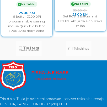
full ergonomic, RGB, 3200
Na zalihi
✓
Na zalihi
✓
50.00
KM
25.00
KM
25.00
KM
Set RGB tastatura i miš
6-button 3200 DPI
LIMEIDE Akcija traje do isteka
programmable gaming
zaliha
mouse Quick DPI button
(1200-3200 dpi) 7-color
breathing RGB light effect
Comfortable ergonomic
design Including
Trio d.o.o. Tuzla je ovlašteni prodavac i serviser fiskalnih uređaja
BEST BA, TRING i CONFIG u cijeloj FBiH.