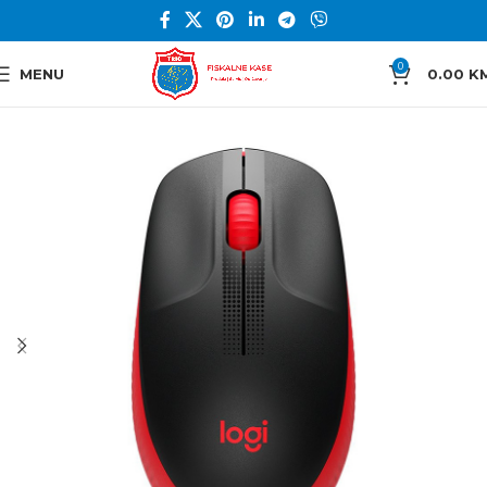
0
MENU
0.00
K