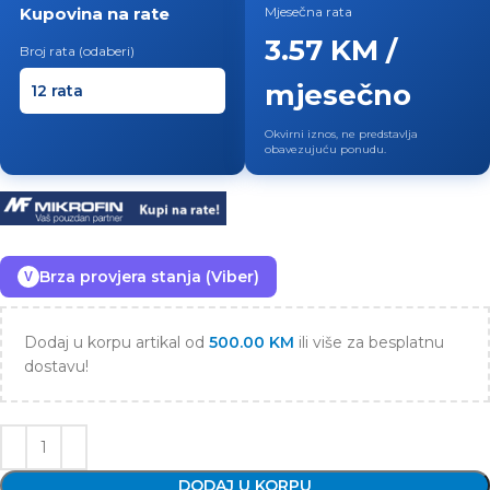
Kupovina na rate
Mjesečna rata
3.57 KM /
Broj rata (odaberi)
mjesečno
Okvirni iznos, ne predstavlja
obavezujuću ponudu.
Brza provjera stanja (Viber)
V
Dodaj u korpu artikal od
500.00
KM
ili više za besplatnu
dostavu!
DODAJ U KORPU