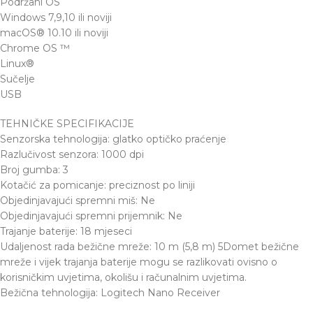
Podržani OS
Windows 7,9,10 ili noviji
macOS® 10.10 ili noviji
Chrome OS ™
Linux®
Sučelje
USB
TEHNIČKE SPECIFIKACIJE
Senzorska tehnologija: glatko optičko praćenje
Razlučivost senzora: 1000 dpi
Broj gumba: 3
Kotačić za pomicanje: preciznost po liniji
Objedinjavajući spremni miš: Ne
Objedinjavajući spremni prijemnik: Ne
Trajanje baterije: 18 mjeseci
Udaljenost rada bežične mreže: 10 m (5,8 m) 5Domet bežične
mreže i vijek trajanja baterije mogu se razlikovati ovisno o
korisničkim uvjetima, okolišu i računalnim uvjetima.
Bežična tehnologija: Logitech Nano Receiver