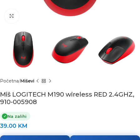
Click to enlarge
Početna
Miševi
Miš LOGITECH M190 wireless RED 2.4GHZ,
910-005908
Na zalihi
✓
39.00
KM