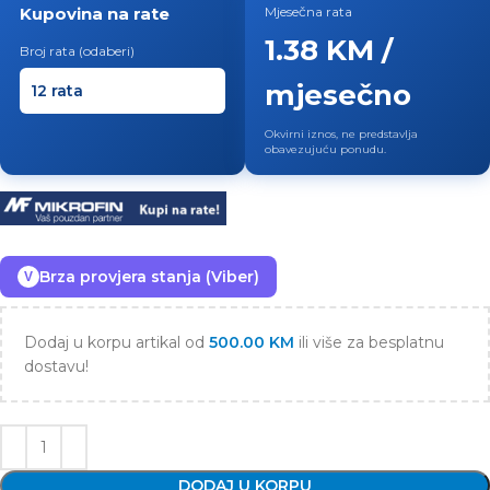
Kupovina na rate
Mjesečna rata
1.38 KM /
Broj rata (odaberi)
mjesečno
Okvirni iznos, ne predstavlja
obavezujuću ponudu.
Brza provjera stanja (Viber)
V
Dodaj u korpu artikal od
500.00
KM
ili više za besplatnu
dostavu!
DODAJ U KORPU