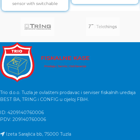
sensor with switchable
resolution of
800/1200/1600/2400 will allow
you accurate
Trio d.o.o. Tuzla je ovlašteni prodavac i serviser fiskalnih uređaja
BEST BA, TRING i CONFIG u cijeloj FBiH.
ID: 4209140760006
PDV: 209140760006
Izeta Sarajlića bb, 75000 Tuzla