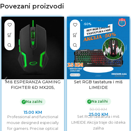
Povezani proizvodi
-50%
Miš ESPERANZA GAMING
Set RGB tastatura i miš
FIGHTER 6D MX205,
LIMEIDE
GREEN, 2400dpi,
ergonomic, EGM205G
Na zalihi
✓
Na zalihi
✓
50.00
KM
15.00
KM
25.00
KM
Set RGB tastatura i miš
Professional and functional
LIMEIDE Akcija traje do isteka
mouse designed especially
zaliha
for gamers. Precise optical