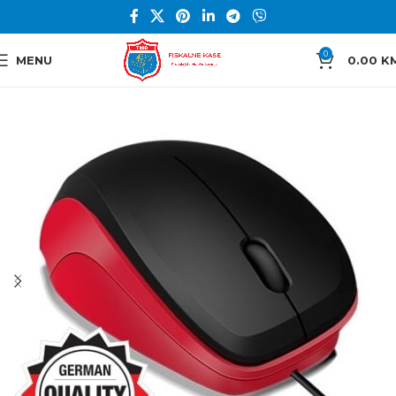
0
MENU
0.00
K