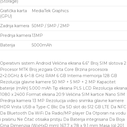
(Storage)
Grafička karta
MediaTek Graphics
(GPU)
Zadnja kamera
50MP / 5MP / 2MP
Prednja kamera
13MP
Baterija
5000mAh
Operativni sistem Android Veličina ekrana 6.6” Broj SIM slotova 2
Procesor MTK Broj jezgara Octa Core Brzina procesora
2×2.0GHz & 6×1.8 GHz RAM 6 GB Interna memorija 128 GB
Rezolucija glavne kamere 50 MP + 5 MP + 2 MP Kapacitet
baterije (mAh) 5.000 mAh Tip ekrana PLS LCD Rezolucija ekrana
1080 x 2400 Format ekrana 20:9 Veličina SIM kartice Nano SIM
Prednja kamera 13 MP Rezolucija video snimka glavne kamere
HDR Vrsta USB-a Type-C Blic Da SD slot do 512 GB LTE Da NFC
Da Bluetooth Da WiFi Da Radio/MP player Da Otporan na vodu
i prašinu Ne Čitač otisaka prstiju Da Baterija integrisana Da Boja
Crna Dimenzija (WxHxD mm) 167.7 x 78 x 9.1 mm Masa (g) 201