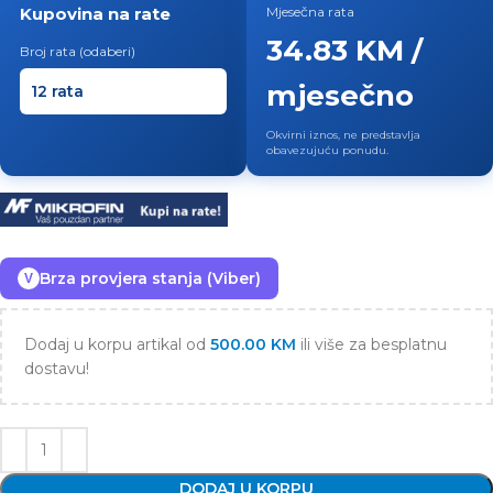
Kupovina na rate
Mjesečna rata
34.83 KM /
Broj rata (odaberi)
mjesečno
Okvirni iznos, ne predstavlja
obavezujuću ponudu.
Brza provjera stanja (Viber)
V
Dodaj u korpu artikal od
500.00
KM
ili više za besplatnu
dostavu!
DODAJ U KORPU