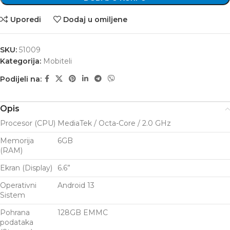
Uporedi
Dodaj u omiljene
SKU:
51009
Kategorija:
Mobiteli
Podijeli na:
Opis
Procesor (CPU)
MediaTek / Octa-Core / 2.0 GHz
Memorija
6GB
(RAM)
Ekran (Display)
6.6”
Operativni
Android 13
Sistem
Pohrana
128GB EMMC
podataka