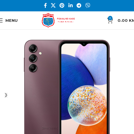
0
MENU
0.00
K