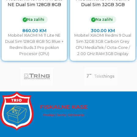
NE Dual Sim 128GB 8GB
Dual Sim 32GB 3GB
5G Blue + Redmi Buds 3
Carbon Grey
Pro poklon
Na zalihi
Na zalihi
✓
✓
860.00
KM
300.00
KM
Mobitel XIAOMI Mi 11 Lite NE
Mobitel XIAOMI Redmi 9 Dual
Dual Sim 128GB 8GB 5G Blue +
Sim 32GB 3GB Carbon Grey
Redmi Buds 3 Pro poklon
CPU MediaTek / Octa-Core /
Procesor (CPU)
2.00 GHz RAM 3GB Display