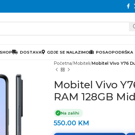
 SHOP
DOSTAVA
GDJE SE NALAZIMO
POSAO
PODRŠKA
Početna
Mobiteli
Mobitel Vivo Y76 
Mobitel Vivo Y
RAM 128GB Mid
Na zalihi
✓
550.00
KM