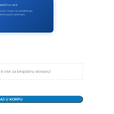
jesečna rata
virni iznos, ne predstavlja
avezujuću ponudu.
ili više za besplatnu dostavu!
AJ U KORPU