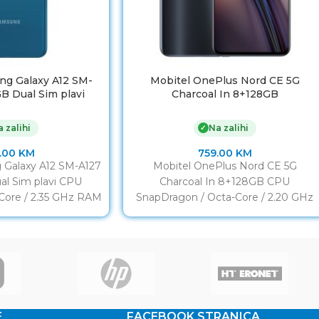
ng Galaxy A12 SM-
Mobitel OnePlus Nord CE 5G
B Dual Sim plavi
Charcoal In 8+128GB
 zalihi
Na zalihi
✓
.00
KM
759.00
KM
 Galaxy A12 SM-A127
Mobitel OnePlus Nord CE 5G
l Sim plavi CPU
Charcoal In 8+128GB CPU
Core / 2.35 GHz RAM
SnapDragon / Octa-Core / 2.20 GHz
Display
RAM 8GB Display 6” Storage
E
FACEBOOK STRANICA