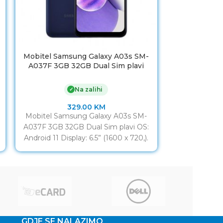
Mobitel Samsung Galaxy A03s SM-
Mobitel Xia
A037F 3GB 32GB Dual Sim plavi
Na zalihi
✓
329.00
KM
Mobitel Samsung Galaxy A03s SM-
https://www
A037F 3GB 32GB Dual Sim plavi OS:
v=N
Android 11 Display: 6.5” (1600 x 720,).
Procesor: MediaTek
GDJE SE NALAZIMO