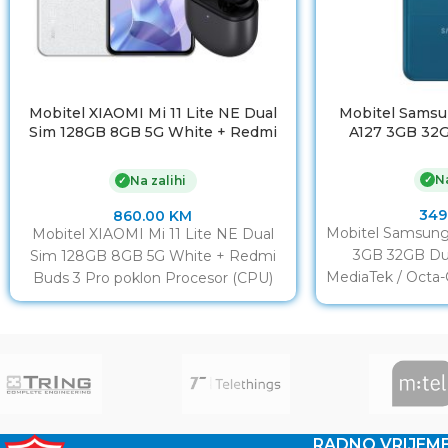
Mobitel XIAOMI Mi 11 Lite NE Dual
Mobitel Samsu
Sim 128GB 8GB 5G White + Redmi
A127 3GB 32G
Buds 3 Pro poklon
Na
✓
Na zalihi
✓
349
860.00
KM
Mobitel Samsung
Mobitel XIAOMI Mi 11 Lite NE Dual
3GB 32GB Dua
Sim 128GB 8GB 5G White + Redmi
MediaTek / Octa-
Buds 3 Pro poklon Procesor (CPU)
3GB 
RADNO VRIJEM