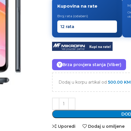
Kupovina na rate
M
Ok
Broj rata (odaberi)
ob
Brza provjera stanja (Viber)
V
Dodaj u korpu artikal od
500.00
KM
DOD
Uporedi
Dodaj u omiljene