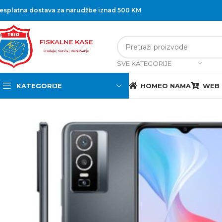
esplatna dostava za narudžbe iznad 500 KM
SVE KATEGORIJE
KATEGORIJE
HOME
O NAMA
WEB