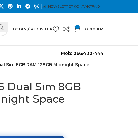
NEWSLETTER
KONTAKT
FAQ
0
LOGIN / REGISTER
0.00
KM
Mob: 066/400-444
Dual Sim 8GB RAM 128GB Midnight Space
76 Dual Sim 8GB
night Space