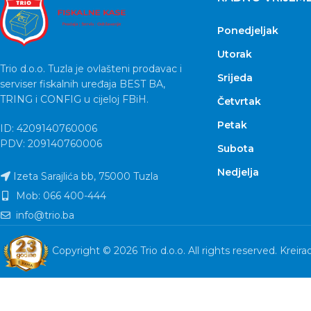
Ponedjeljak
Utorak
Trio d.o.o. Tuzla je ovlašteni prodavac i
Srijeda
serviser fiskalnih uređaja BEST BA,
TRING i CONFIG u cijeloj FBiH.
Četvrtak
Petak
ID: 4209140760006
PDV: 209140760006
Subota
Nedjelja
Izeta Sarajlića bb, 75000 Tuzla
Mob: 066 400-444
info@trio.ba
Copyright © 2026 Trio d.o.o. All rights reserved. Kreira