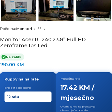
Početna
Monitori
Monitor Acer RT240 23.8” Full HD
Zeroframe Ips Led
Na zalihi
✓
190.00
KM
Kupovina na rate
Mjesečna rata
17.42 KM /
Broj rata (odaberi)
mjesečno
Okvirni iznos, ne predstavlja
obavezujuću ponudu.