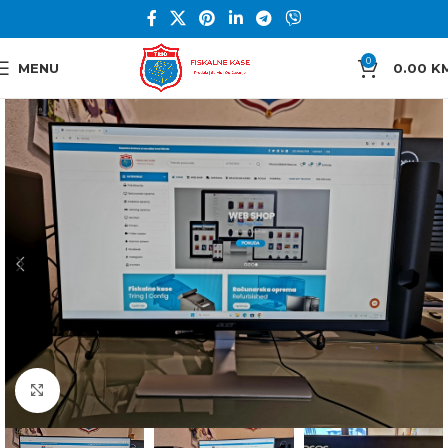
0
MENU
0.00
K
Click to enlarge