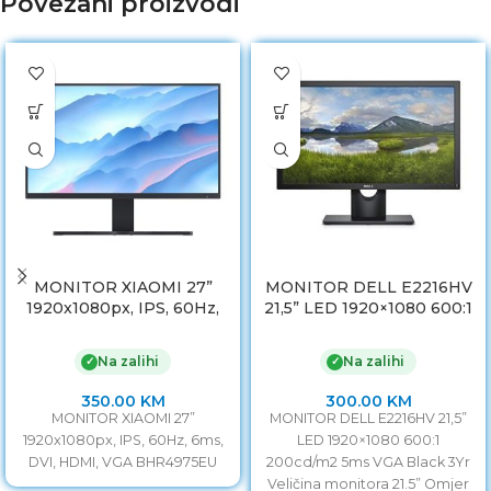
Povezani proizvodi
MONITOR XIAOMI 27”
MONITOR DELL E2216HV
1920x1080px, IPS, 60Hz,
21,5” LED 1920×1080 600:1
6ms, DVI, HDMI, VGA
200cd/m2 5ms VGA Black
BHR4975EU
3Yr
Na zalihi
Na zalihi
✓
✓
350.00
KM
300.00
KM
MONITOR XIAOMI 27”
MONITOR DELL E2216HV 21,5”
1920x1080px, IPS, 60Hz, 6ms,
LED 1920×1080 600:1
DVI, HDMI, VGA BHR4975EU
200cd/m2 5ms VGA Black 3Yr
Veličina monitora 21.5” Omjer