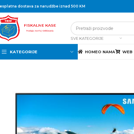
esplatna dostava za narudžbe iznad 500 KM
SVE KATEGORIJE
KATEGORIJE
HOME
O NAMA
WEB