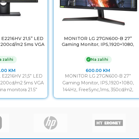
E2216HV 21,5” LED
MONITOR LG 27GN600-B 27”
1 200cd/m2 5ms VGA
Gaming Monitor, IPS,1920×1080,
ck 3Yr
144Hz, FreeSync,1ms, 350cd/m2,
DP/HDMI, G-SYNC Compatible.Crni
 zalihi
Na zalihi
✓
.00
KM
600.00
KM
E2216HV 21,5” LED
MONITOR LG 27GN600-B 27”
1 200cd/m2 5ms VGA
Gaming Monitor, IPS,1920×1080,
čina monitora 21.5”
144Hz, FreeSync,1ms, 350cd/m2,
16:9 Vrijeme odziva
DP/HDMI, G-SYNC Compatible.Crni
Veličina monitora 27” Vrijeme odziva
1ms Frekvencija