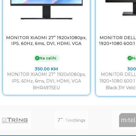
MONITOR XIAOMI 27” 1920x1080px,
MONITOR DELL 
IPS, 60Hz, 6ms, DVI, HDMI, VGA
1920×1080 600:
BHR4975EU
Bla
Na zalihi
Na
✓
✓
350.00
KM
300
MONITOR XIAOMI 27” 1920x1080px,
MONITOR DELL 
IPS, 60Hz, 6ms, DVI, HDMI, VGA
1920×1080 600:
BHR4975EU
Black 3Yr Veli
Omjer monitora 