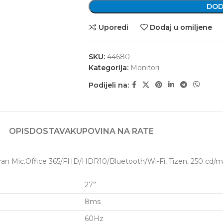
DOD
Uporedi
Dodaj u omiljene
SKU:
44680
Kategorija:
Monitori
Podijeli na:
OPIS
DOSTAVA
KUPOVINA NA RATE
Mic.Office 365/FHD/HDR10/Bluetooth/Wi-Fi, Tizen, 250 cd/
27”
8ms
60Hz