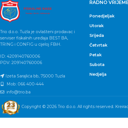
RADNO VRIJEM
Ponedjeljak
Utorak
Trio d.o.o. Tuzla je ovlašteni prodavac i
Srijeda
serviser fiskalnih uređaja BEST BA,
TRING i CONFIG u cijeloj FBiH.
Četvrtak
Petak
ID: 4209140760006
PDV: 209140760006
Subota
Nedjelja
Izeta Sarajlića bb, 75000 Tuzla
Mob: 066 400-444
info@trio.ba
Copyright © 2026 Trio d.o.o. All rights reserved. Kreira