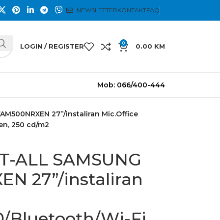
NEWSLETTER
KONTAKT
FAQ
0
LOGIN / REGISTER
0.00
KM
Mob: 066/400-444
500NRXEN 27”/instaliran Mic.Office
en, 250 cd/m2
T-ALL SAMSUNG
N 27”/instaliran
Bluetooth/Wi-Fi,