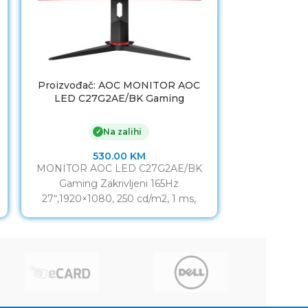
Proizvođač: AOC MONITOR AOC
MONITOR LG
LED C27G2AE/BK Gaming
16:9, IPS,192
Zakrivljeni 165Hz 27“,1920×1080, 250
1000:1,
cd/m2, 1 ms, Zvučnici, VGA, HDMI,
Na zalihi
✓
DP, crno-crveni
530.00
KM
MONITOR AOC LED C27G2AE/BK
MONITOR LG
Gaming Zakrivljeni 165Hz
16:9, IPS,192
27“,1920×1080, 250 cd/m2, 1 ms,
1000:1, 1 ms
Zvučnici, VGA, HDMI, DP, crno-crveni
monitora 27
F