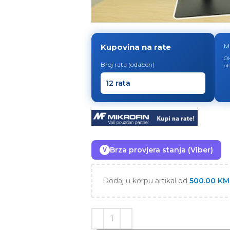
Kupovina na rate
M
Ok
Broj rata (odaberi)
ob
Brza provjera stanja (Viber)
V
Dodaj u korpu artikal od
500.00
KM