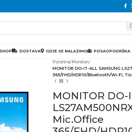
 SHOP
DOSTAVA
GDJE SE NALAZIMO
POSAO
PODRŠKA
Početna
Monitori
MONITOR DO-IT-ALL SAMSUNG LS27AM
365/FHD/HDR10/Bluetooth/Wi-Fi, Tiz
MONITOR DO-I
LS27AM500NRXE
Mic.Office
365/FHD/HDR10/