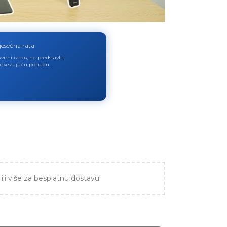
jesečna rata
virni iznos, ne predstavlja
avezujuću ponudu.
ili više za besplatnu dostavu!