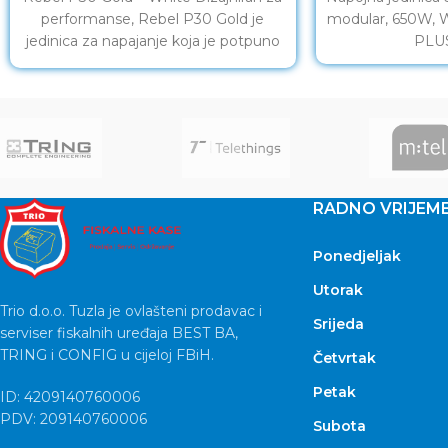
performanse, Rebel P30 Gold je
modular, 650W,
jedinica za napajanje koja je potpuno
PLU
modularna i
RADNO VRIJEM
Ponedjeljak
Utorak
Trio d.o.o. Tuzla je ovlašteni prodavac i
Srijeda
serviser fiskalnih uređaja BEST BA,
TRING i CONFIG u cijeloj FBiH.
Četvrtak
Petak
ID: 4209140760006
PDV: 209140760006
Subota