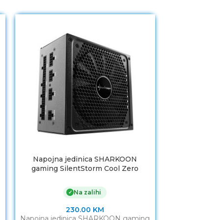
Napojna jedinica SHARKOON
Napojna je
gaming SilentStorm Cool Zero
MasterWat
650W, 80+ Gold
500
Na zalihi
✓
230.00
KM
Napojna jedinica SHARKOON gaming
Napojna je