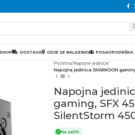
 SHOP
DOSTAVA
GDJE SE NALAZIMO
POSAO
PODRŠKA
Početna
Napojne jedinice
Napojna jedinica SHARKOON gaming,
Napojna jedin
gaming, SFX 45
SilentStorm 4
Na zalihi
✓