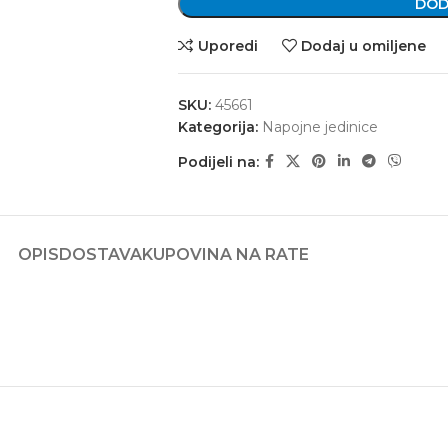
DOD
Uporedi
Dodaj u omiljene
SKU:
45661
Kategorija:
Napojne jedinice
Podijeli na:
OPIS
DOSTAVA
KUPOVINA NA RATE