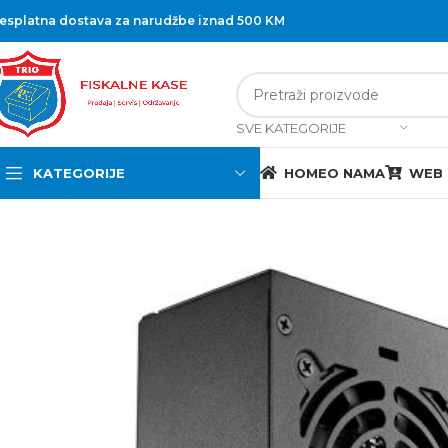
esplatna dostava za narudžbe iznad 500 KM
SVE KATEGORIJE
KATEGORIJE
HOME
O NAMA
WEB