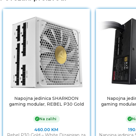
Napojna jedinica SHARKOON
Napojna jed
gaming modular, REBEL P30 Gold
gaming modula
1000W ATX3.0, PCIe Gen5
ZERO, 8
12VHPWR
Na zalihi
Na
✓
✓
460.00
KM
190
Rebel P30 Gold – White Dizajniran za
Napojna jedini