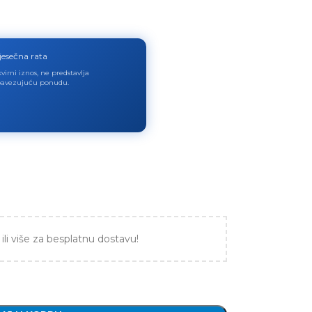
jesečna rata
virni iznos, ne predstavlja
avezujuću ponudu.
ili više za besplatnu dostavu!