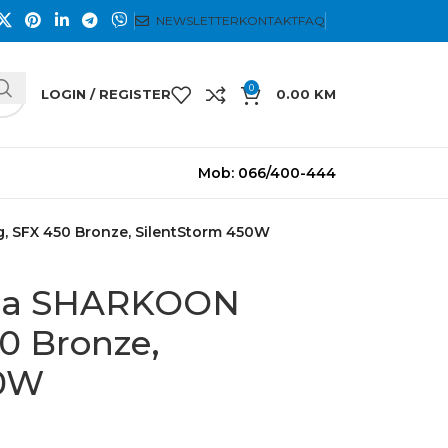
NEWSLETTER
KONTAKT
FAQ
0
LOGIN / REGISTER
0.00
KM
Mob: 066/400-444
 SFX 450 Bronze, SilentStorm 450W
ica SHARKOON
0 Bronze,
50W