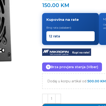
150.00
KM
Kupovina na rate
M
Ok
Broj rata (odaberi)
ob
Brza provjera stanja (Viber)
V
Dodaj u korpu artikal od
500.00
KM