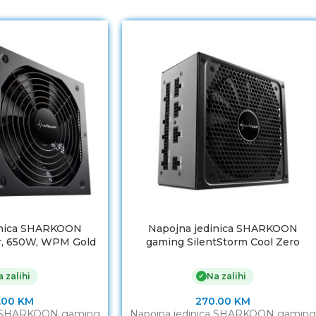
inica SHARKOON
Napojna jedinica SHARKOON
r, 650W, WPM Gold
gaming SilentStorm Cool Zero
0 PLUS GOLD
750W, 80+ Gold
 zalihi
Na zalihi
✓
.00
KM
270.00
KM
ca SHARKOON gaming
Napojna jedinica SHARKOON gaming