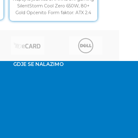
SilentStorm Cool Zero 650W, 80+
Master
Gold Općenito Form faktor: ATX 2.4
Kontinuirano napajanje: 650 W ErP
GDJE SE NALAZIMO