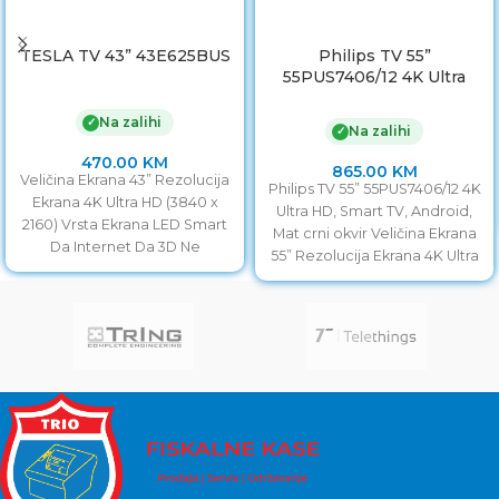
TESLA TV 43” 43E625BUS
Philips TV 55”
55PUS7406/12 4K Ultra
HD, Smart TV, Android,
Mat crni okvir
Na zalihi
✓
Na zalihi
✓
470.00
KM
865.00
KM
Veličina Ekrana 43” Rezolucija
Philips TV 55” 55PUS7406/12 4K
Ekrana 4K Ultra HD (3840 x
Ultra HD, Smart TV, Android,
2160) Vrsta Ekrana LED Smart
Mat crni okvir Veličina Ekrana
Da Internet Da 3D Ne
55” Rezolucija Ekrana 4K Ultra