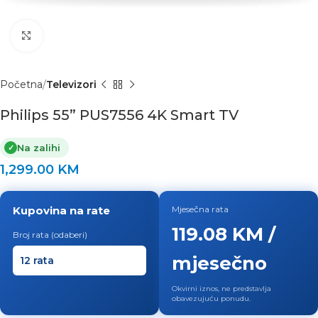
Click to enlarge
Početna
Televizori
Philips 55” PUS7556 4K Smart TV
Na zalihi
✓
1,299.00
KM
Kupovina na rate
Mjesečna rata
119.08 KM /
Broj rata (odaberi)
mjesečno
Okvirni iznos, ne predstavlja
obavezujuću ponudu.