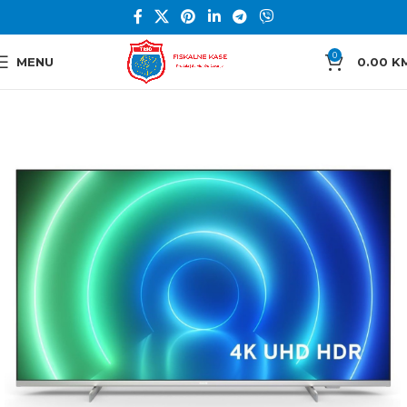
0
MENU
0.00
K