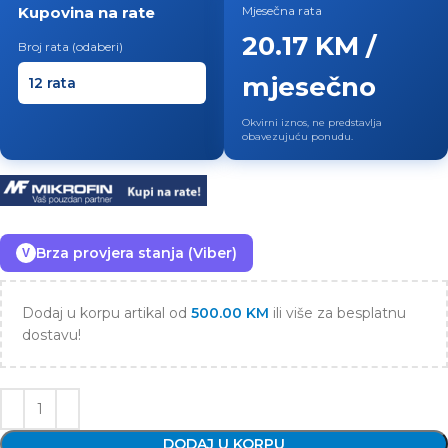
Kupovina na rate
Mjesečna rata
20.17 KM /
Broj rata (odaberi)
mjesečno
Okvirni iznos, ne predstavlja
obavezujuću ponudu.
Brza provjera stanja (Viber)
V
Dodaj u korpu artikal od
500.00
KM
ili više za besplatnu
dostavu!
DODAJ U KORPU