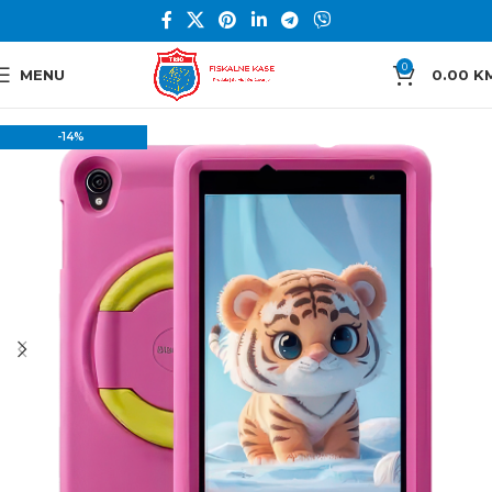
0
MENU
0.00
K
-14%