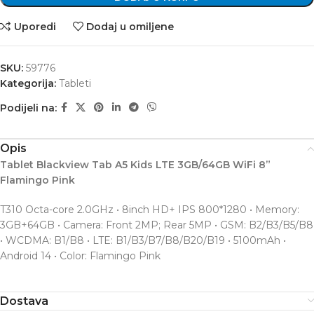
Uporedi
Dodaj u omiljene
SKU:
59776
Kategorija:
Tableti
Podijeli na:
Opis
Tablet Blackview Tab A5 Kids LTE 3GB/64GB WiFi 8”
Flamingo Pink
T310 Octa-core 2.0GHz • 8inch HD+ IPS 800*1280 • Memory:
3GB+64GB • Camera: Front 2MP; Rear 5MP • GSM: B2/B3/B5/B8
• WCDMA: B1/B8 • LTE: B1/B3/B7/B8/B20/B19 • 5100mAh •
Android 14 • Color: Flamingo Pink
Dostava