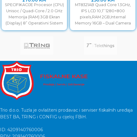
SPECIFIKACIJE Procesor (CPU)
MT8321AB Quad Core 1.3GHz,
Unisoc / Quad-Core / 2.0 GHz
IPS LCD 10,1” 1280×800
Memorija (RAM) 3GB Ekran
pixels,RAM 2GB,Internal
(Display) 8” Operativni Sistem
Memory 16GB – Dual Camera
Android 11 Pohrana
0.3MP / 2MP, WiFi –
Trio d.o.o. Tuzla je ovlašteni prodavac i serviser fiskalnih uređaja
BEST BA, TRING i CONFIG u cijeloj FBiH.
ID: 4209140760006
PDV: 209140760006