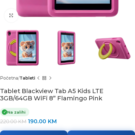
Click to enlarge
Početna
Tableti
Tablet Blackview Tab A5 Kids LTE
3GB/64GB WiFi 8” Flamingo Pink
Na zalihi
✓
190.00
KM
220.00
KM