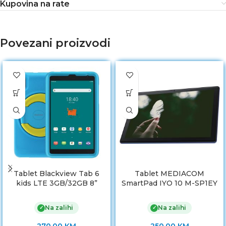
Kupovina na rate
Povezani proizvodi
Tablet Blackview Tab 6
Tablet MEDIACOM
kids LTE 3GB/32GB 8”
SmartPad IYO 10 M-SP1EY
Donut Blue
10” 2GB/16GB
Na zalihi
Na zalihi
✓
✓
270.00
KM
250.00
KM