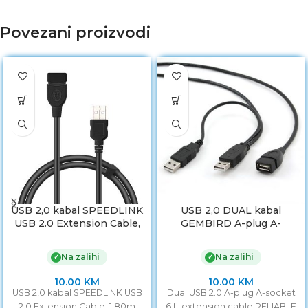
Povezani proizvodi
USB 2,0 kabal SPEEDLINK
USB 2,0 DUAL kabal
USB 2.0 Extension Cable,
GEMBIRD A-plug A-
AMAF, 1,80m HQ, SL-
socket, 1.8m, CCP-USB22-
170208-BK
AMAF-6
Na zalihi
Na zalihi
✓
✓
10.00
KM
10.00
KM
USB 2,0 kabal SPEEDLINK USB
Dual USB 2.0 A-plug A-socket
2.0 Extension Cable, 1.80m
6 ft extension cable RELIABLE