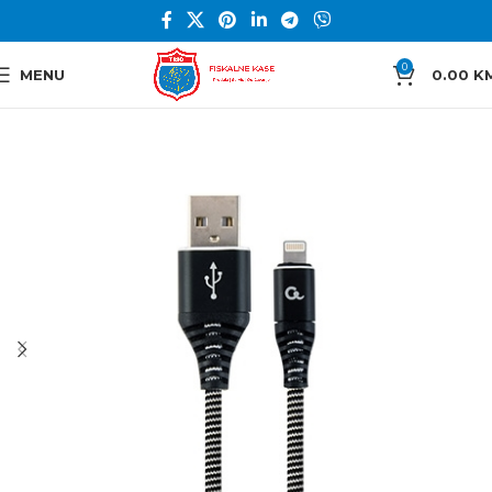
0
MENU
0.00
K