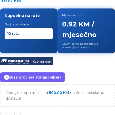
10.00
KM
Kupovina na rate
Mjesečna rata
0.92 KM /
Broj rata (odaberi)
mjesečno
Okvirni iznos, ne predstavlja
obavezujuću ponudu.
Brza provjera stanja (Viber)
V
Dodaj u korpu artikal od
500.00
KM
ili više za besplatnu
dostavu!