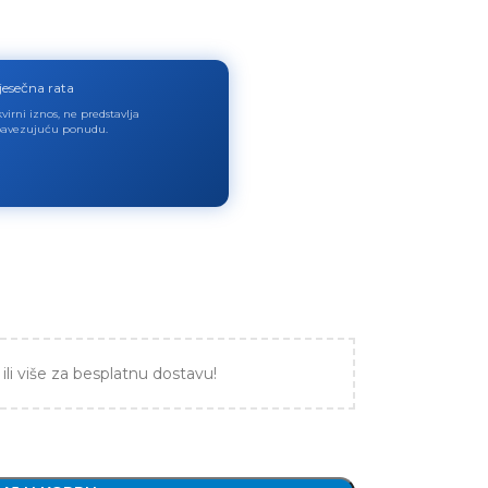
jesečna rata
virni iznos, ne predstavlja
avezujuću ponudu.
ili više za besplatnu dostavu!