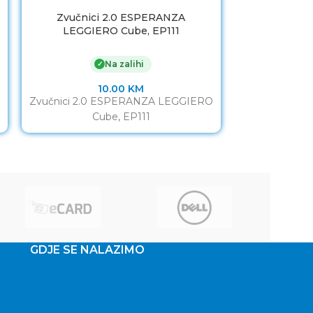
Zvučnici 2.0 ESPERANZA
Zvučnici 
LEGGIERO Cube, EP111
RAINBOW
Na zalihi
✓
10.00
KM
Zvučnici 2.0 ESPERANZA LEGGIERO
Zvučnici 
Cube, EP111
RAINBOW
GDJE SE NALAZIMO