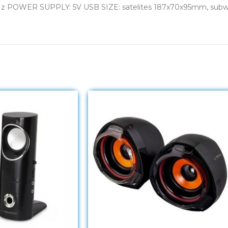
Hz POWER SUPPLY: 5V USB SIZE: satelites 187x70x95mm, s