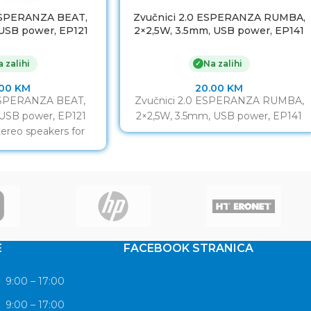
 ESPERANZA BEAT,
Zvučnici 2.0 ESPERANZA RUMBA,
USB power, EP121
2×2,5W, 3.5mm, USB power, EP141
 zalihi
Na zalihi
✓
.00
KM
20.00
KM
 ESPERANZA BEAT,
Zvučnici 2.0 ESPERANZA RUMBA,
USB power, EP121
2×2,5W, 3.5mm, USB power, EP141
tereo speakers for
d desktops. They
 clear and
E
FACEBOOK STRANICA
9:00 – 17:00
9:00 – 17:00