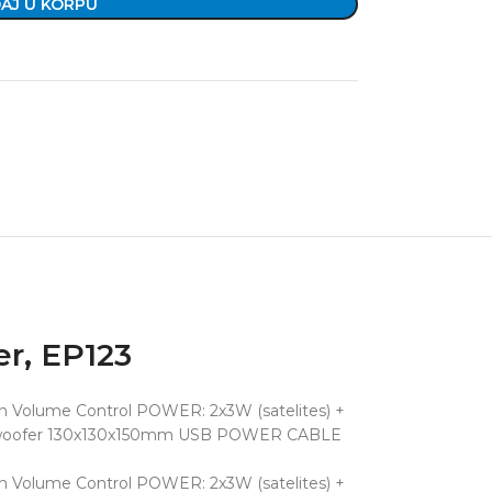
AJ U KORPU
r, EP123
lume Control POWER: 2x3W (satelites) +
ubwoofer 130x130x150mm USB POWER CABLE
lume Control POWER: 2x3W (satelites) +