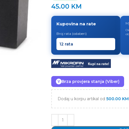
45.00
KM
Kupovina na rate
M
Ok
Broj rata (odaberi)
ob
Brza provjera stanja (Viber)
V
Dodaj u korpu artikal od
500.00
KM