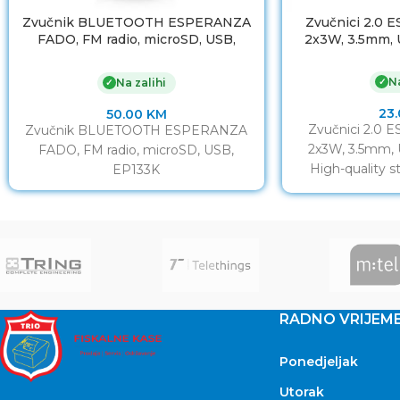
Zvučnik BLUETOOTH ESPERANZA
Zvučnici 2.0
FADO, FM radio, microSD, USB,
2x3W, 3.5mm, 
EP133K
Na
✓
Na zalihi
✓
23
50.00
KM
Zvučnici 2.0
Zvučnik BLUETOOTH ESPERANZA
2x3W, 3.5mm, 
FADO, FM radio, microSD, USB,
High-quality s
EP133K
notebooks an
provide
RADNO VRIJEM
Ponedjeljak
Utorak