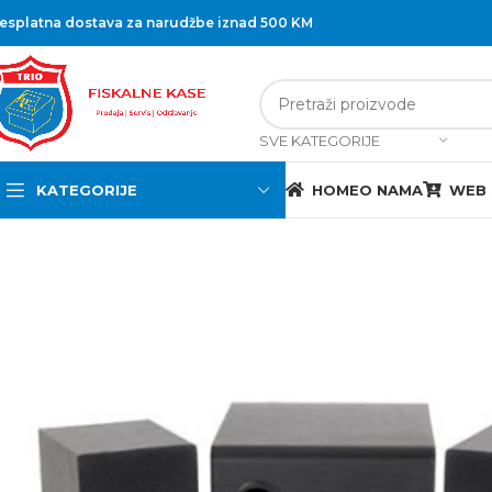
esplatna dostava za narudžbe iznad 500 KM
SVE KATEGORIJE
KATEGORIJE
HOME
O NAMA
WEB