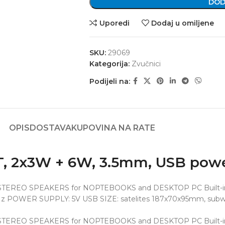
DOD
Uporedi
Dodaj u omiljene
SKU:
29069
Kategorija:
Zvučnici
Podijeli na:
OPIS
DOSTAVA
KUPOVINA NA RATE
, 2x3W + 6W, 3.5mm, USB powe
EO SPEAKERS for NOPTEBOOKS and DESKTOP PC Built-in Vo
Hz POWER SUPPLY: 5V USB SIZE: satelites 187x70x95mm, s
EO SPEAKERS for NOPTEBOOKS and DESKTOP PC Built-in Vo