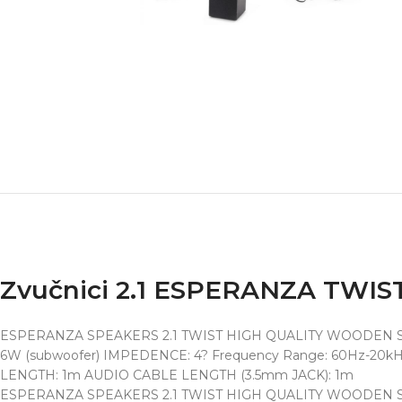
Zvučnici 2.1 ESPERANZA TWIST
ESPERANZA SPEAKERS 2.1 TWIST HIGH QUALITY WOODEN STER
6W (subwoofer) IMPEDENCE: 4? Frequency Range: 60Hz-20k
LENGTH: 1m AUDIO CABLE LENGTH (3.5mm JACK): 1m
ESPERANZA SPEAKERS 2.1 TWIST HIGH QUALITY WOODEN STER