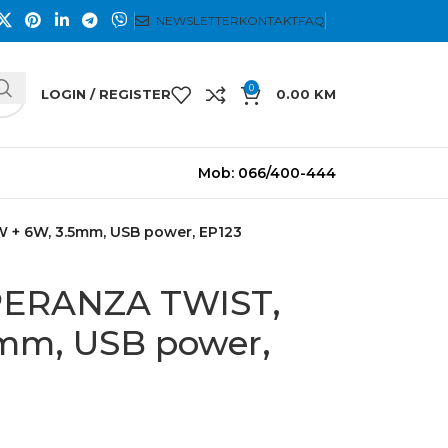
NEWSLETTER
KONTAKT
FAQ
0
LOGIN / REGISTER
0.00
KM
Mob: 066/400-444
W + 6W, 3.5mm, USB power, EP123
SPERANZA TWIST,
5mm, USB power,