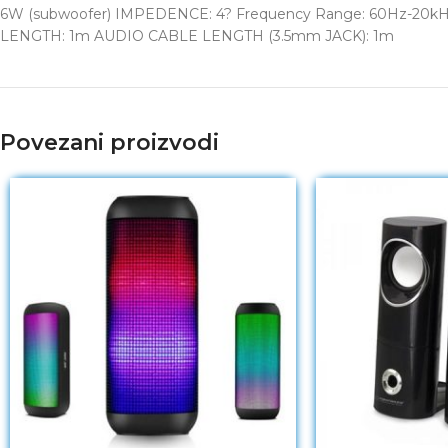
6W (subwoofer) IMPEDENCE: 4? Frequency Range: 60Hz-20k
LENGTH: 1m AUDIO CABLE LENGTH (3.5mm JACK): 1m
Povezani proizvodi