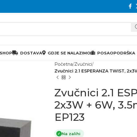
 SHOP
DOSTAVA
GDJE SE NALAZIMO
POSAO
PODRŠKA
Početna
Zvučnici
Zvučnici 2.1 ESPERANZA TWIST, 2x3
Zvučnici 2.1 E
2x3W + 6W, 3.
EP123
Na zalihi
✓