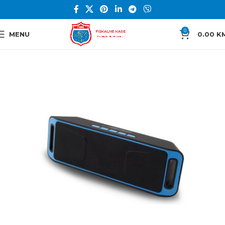
0
MENU
0.00
K