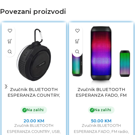
Povezani proizvodi
Zvučnik BLUETOOTH
Zvučnik BLUETOOTH
ESPERANZA COUNTRY,
ESPERANZA FADO, FM
USB, BLACK, EP125KK
radio, microSD, USB,
EP133K
Na zalihi
Na zalihi
✓
✓
20.00
KM
50.00
KM
Zvučnik BLUETOOTH
Zvučnik BLUETOOTH
ESPERANZA COUNTRY, USB,
ESPERANZA FADO, FM radio,