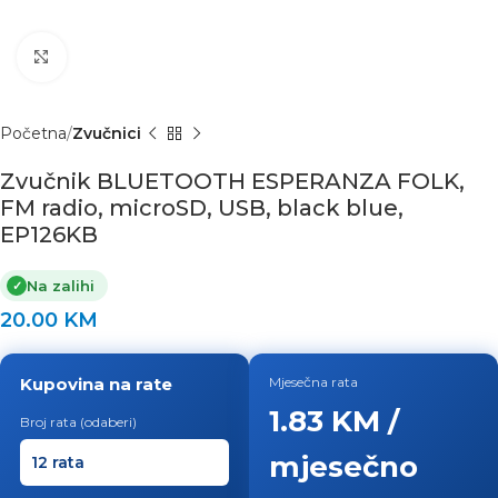
Click to enlarge
Početna
Zvučnici
Zvučnik BLUETOOTH ESPERANZA FOLK,
FM radio, microSD, USB, black blue,
EP126KB
Na zalihi
✓
20.00
KM
Kupovina na rate
Mjesečna rata
1.83 KM /
Broj rata (odaberi)
mjesečno