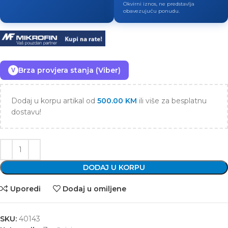
Okvirni iznos, ne predstavlja
obavezujuću ponudu.
Brza provjera stanja (Viber)
V
Dodaj u korpu artikal od
500.00
KM
ili više za besplatnu
dostavu!
DODAJ U KORPU
Uporedi
Dodaj u omiljene
SKU:
40143