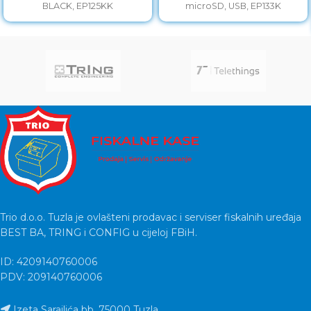
BLACK, EP125KK
microSD, USB, EP133K
Trio d.o.o. Tuzla je ovlašteni prodavac i serviser fiskalnih uređaja
BEST BA, TRING i CONFIG u cijeloj FBiH.
ID: 4209140760006
PDV: 209140760006
Izeta Sarajlića bb, 75000 Tuzla