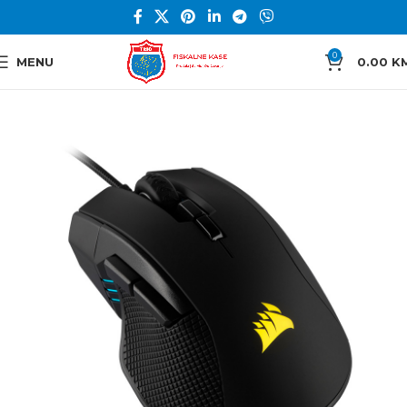
0
MENU
0.00
K