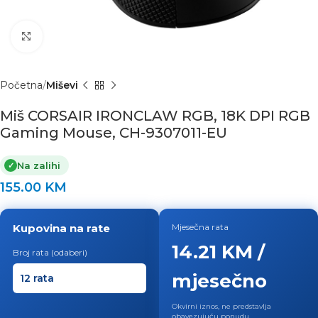
Click to enlarge
Početna
Miševi
Miš CORSAIR IRONCLAW RGB, 18K DPI RGB
Gaming Mouse, CH-9307011-EU
Na zalihi
✓
155.00
KM
Kupovina na rate
Mjesečna rata
14.21 KM /
Broj rata (odaberi)
mjesečno
Okvirni iznos, ne predstavlja
obavezujuću ponudu.