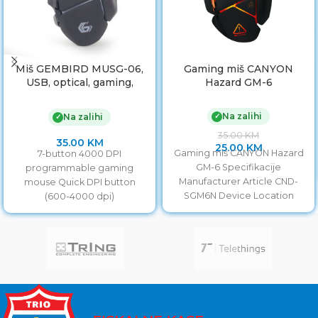
Miš GEMBIRD MUSG-06,
Gaming miš CANYON
USB, optical, gaming,
Hazard GM-6
programmable, 7-button,
full ergonomic, 4000
Na zalihi
✓
Na zalihi
✓
35.00
KM
35.00
KM
25.00
KM
Gaming miš CANYON Hazard
7-button 4000 DPI
GM-6 Specifikacije
programmable gaming
Manufacturer Article CND-
mouse Quick DPI button
SGM6N Device Location
(600-4000 dpi)
External Connectivity
Programmable macro
Technology Wired Interface
buttons for advanced gaming
USB Number of Buttons
experience 7-color breathing