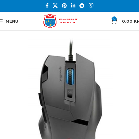
0
MENU
0.00
K