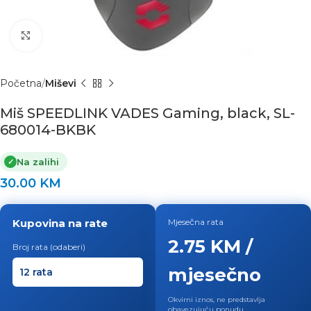
Click to enlarge
Početna
Miševi
Miš SPEEDLINK VADES Gaming, black, SL-
680014-BKBK
Na zalihi
✓
30.00
KM
Kupovina na rate
Mjesečna rata
2.75 KM /
Broj rata (odaberi)
mjesečno
Okvirni iznos, ne predstavlja
obavezujuću ponudu.