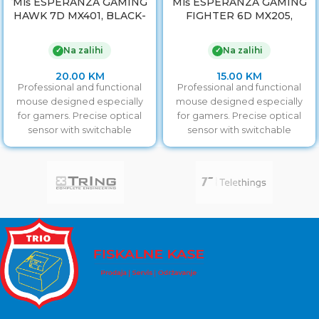
Miš ESPERANZA GAMING
Miš ESPERANZA GAMING
HAWK 7D MX401, BLACK-
FIGHTER 6D MX205,
GREEN, 2400dpi, double-
GREEN, 2400dpi,
click, ergonomic,
ergonomic, EGM205G
Na zalihi
Na zalihi
✓
✓
EGM401KG
20.00
KM
15.00
KM
Professional and functional
Professional and functional
mouse designed especially
mouse designed especially
for gamers. Precise optical
for gamers. Precise optical
sensor with switchable
sensor with switchable
resolution of
resolution of
800/1200/1600/2400 will allow
800/1200/1600/2400 will allow
you accurate
you accurate