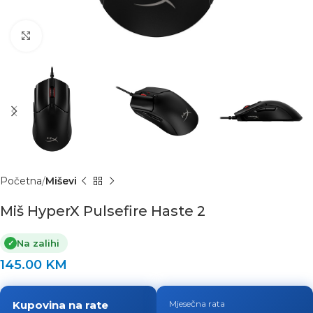
Click to enlarge
Početna
Miševi
Miš HyperX Pulsefire Haste 2
Na zalihi
✓
145.00
KM
Kupovina na rate
Mjesečna rata