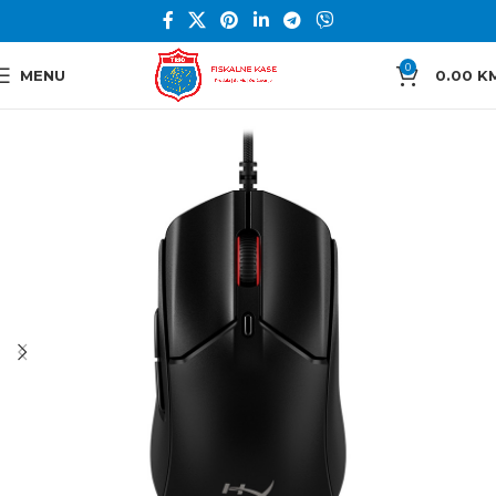
0
MENU
0.00
K