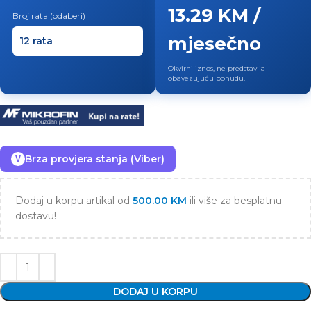
13.29 KM /
Broj rata (odaberi)
mjesečno
Okvirni iznos, ne predstavlja
obavezujuću ponudu.
Brza provjera stanja (Viber)
V
Dodaj u korpu artikal od
500.00
KM
ili više za besplatnu
dostavu!
DODAJ U KORPU