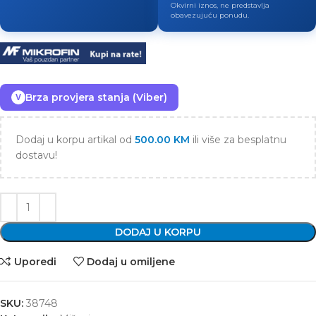
Okvirni iznos, ne predstavlja
obavezujuću ponudu.
Brza provjera stanja (Viber)
V
Dodaj u korpu artikal od
500.00
KM
ili više za besplatnu
dostavu!
DODAJ U KORPU
Uporedi
Dodaj u omiljene
SKU:
38748