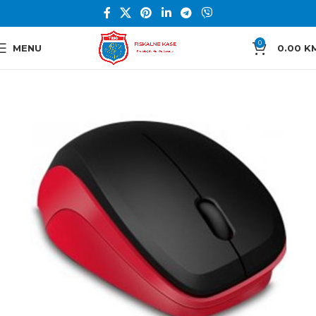
0
MENU
0.00
K