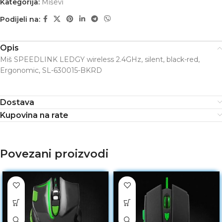
Kategorija:
Miševi
Podijeli na:
Opis
Miš SPEEDLINK LEDGY wireless 2.4GHz, silent, black-red,
Ergonomic, SL-630015-BKRD
Dostava
Kupovina na rate
Povezani proizvodi