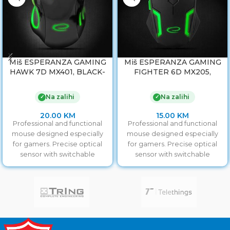
Miš ESPERANZA GAMING
Miš ESPERANZA GAMING
HAWK 7D MX401, BLACK-
FIGHTER 6D MX205,
GREEN, 2400dpi, double-
GREEN, 2400dpi,
click, ergonomic,
ergonomic, EGM205G
Na zalihi
Na zalihi
✓
✓
EGM401KG
20.00
KM
15.00
KM
Professional and functional
Professional and functional
mouse designed especially
mouse designed especially
for gamers. Precise optical
for gamers. Precise optical
sensor with switchable
sensor with switchable
resolution of
resolution of
800/1200/1600/2400 will allow
800/1200/1600/2400 will allow
you accurate
you accurate