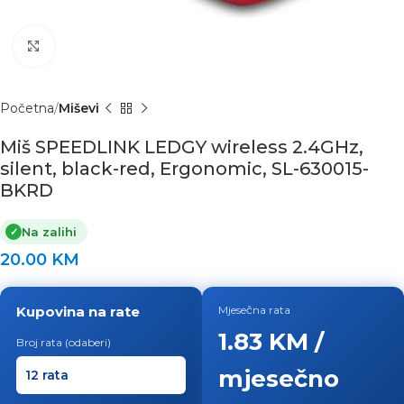
Click to enlarge
Početna
Miševi
Miš SPEEDLINK LEDGY wireless 2.4GHz,
silent, black-red, Ergonomic, SL-630015-
BKRD
Na zalihi
✓
20.00
KM
Kupovina na rate
Mjesečna rata
1.83 KM /
Broj rata (odaberi)
mjesečno