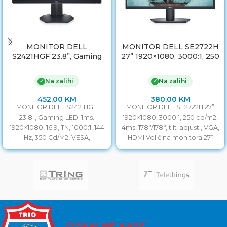
MONITOR DELL
MONITOR DELL SE2722H
S2421HGF 23.8”, Gaming
27” 1920×1080, 3000:1, 250
LED. 1ms. 1920×1080, 16:9,
cd/m2, 4ms, 178°/178°, tilt-
TN, 1000:1, 144 Hz, 350
adjust., VGA, HDMI
Na zalihi
Na zalihi
✓
✓
Cd/M2, VESA, DisplayPort,
HDMI, USB, 3godGAR.
452.00
KM
380.00
KM
MONITOR DELL S2421HGF
MONITOR DELL SE2722H 27”
23.8”, Gaming LED. 1ms.
1920×1080, 3000:1, 250 cd/m2,
1920×1080, 16:9, TN, 1000:1, 144
4ms, 178°/178°, tilt-adjust., VGA,
Hz, 350 Cd/M2, VESA,
HDMI Veličina monitora 27”
DisplayPort, HDMI, USB,
Vrijeme odziva 4ms
3godGAR.
Frekvencija