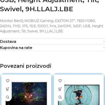
Swivel, 9H.LLALJ.LBE
Monitor BenQ MOBIUZ Gaming, EX270M 27”, 1920×1080,
240Hz, FHD, IPS, 16:9, 1000:1, 1ms, 2xHDMI, 1xDP, USB, Height
Adjustment, Tilt, Swivel, 9H.LLALJ.LBE
Dostava
Kupovina na rate
Povezani proizvodi