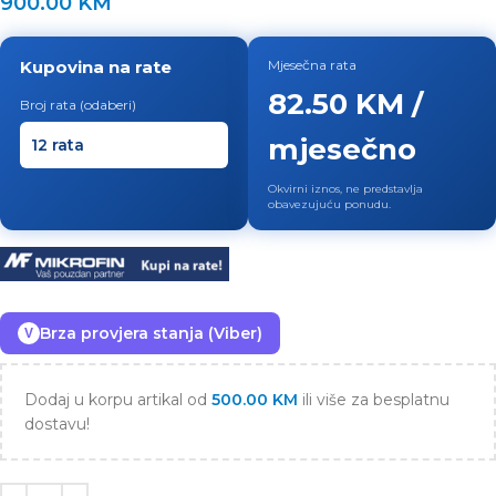
900.00
KM
Kupovina na rate
Mjesečna rata
82.50 KM /
Broj rata (odaberi)
mjesečno
Okvirni iznos, ne predstavlja
obavezujuću ponudu.
Brza provjera stanja (Viber)
V
Dodaj u korpu artikal od
500.00
KM
ili više za besplatnu
dostavu!