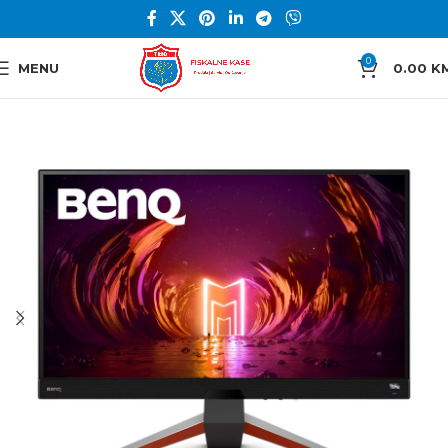
0
MENU
0.00
K