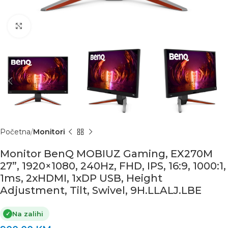
Click to enlarge
Početna
Monitori
Monitor BenQ MOBIUZ Gaming, EX270M
27”, 1920×1080, 240Hz, FHD, IPS, 16:9, 1000:1,
1ms, 2xHDMI, 1xDP USB, Height
Adjustment, Tilt, Swivel, 9H.LLALJ.LBE
Na zalihi
✓