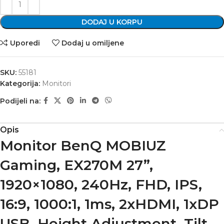
DODAJ U KORPU
Uporedi
Dodaj u omiljene
SKU:
55181
Kategorija:
Monitori
Podijeli na:
Opis
Monitor BenQ MOBIUZ
Gaming, EX270M 27”,
1920×1080, 240Hz, FHD, IPS,
16:9, 1000:1, 1ms, 2xHDMI, 1xDP
USB, Height Adjustment, Tilt,