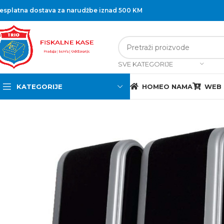
esplatna dostava za narudžbe iznad 500 KM
SVE KATEGORIJE
KATEGORIJE
HOME
O NAMA
WEB