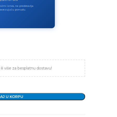
virni iznos, ne predstavlja
avezujuću ponudu.
ili više za besplatnu dostavu!
AJ U KORPU