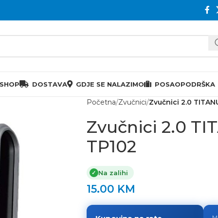
 SHOP
DOSTAVA
GDJE SE NALAZIMO
POSAO
PODRŠKA
Početna
Zvučnici
Zvučnici 2.0 TITA
Zvučnici 2.0 
TP102
Na zalihi
✓
15.00
KM
M