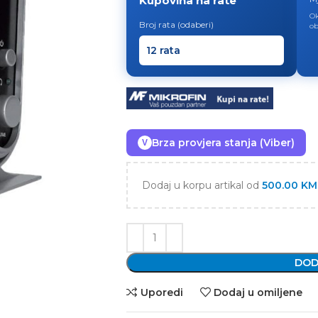
Kupovina na rate
Ok
Broj rata (odaberi)
ob
Brza provjera stanja (Viber)
V
Dodaj u korpu artikal od
500.00
KM
DOD
Uporedi
Dodaj u omiljene