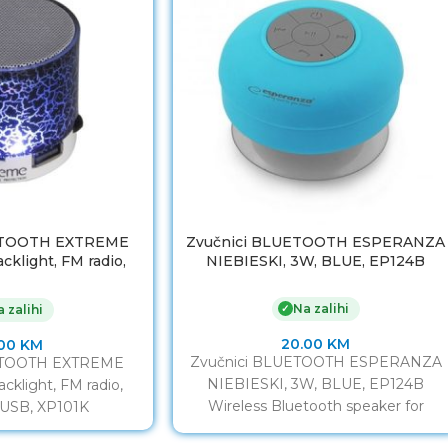
ETOOTH EXTREME
Zvučnici BLUETOOTH ESPERANZA
klight, FM radio,
NIEBIESKI, 3W, BLUE, EP124B
 USB, XP101K
Na zalihi
✓
 zalihi
20.00
KM
.00
KM
Zvučnici BLUETOOTH ESPERANZA
ETOOTH EXTREME
NIEBIESKI, 3W, BLUE, EP124B
klight, FM radio,
Wireless Bluetooth speaker for
 USB, XP101K
playing music from Bluetooth