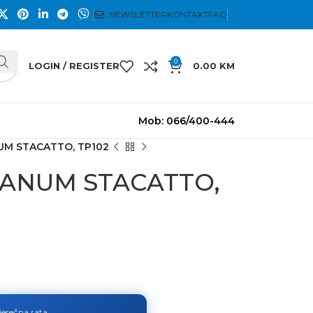
NEWSLETTER
KONTAKT
FAQ
0
LOGIN / REGISTER
0.00
KM
Mob: 066/400-444
NUM STACATTO, TP102
TITANUM STACATTO,
jesečna rata