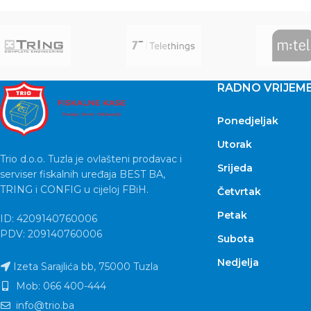
RADNO VRIJEM
Ponedjeljak
Utorak
Trio d.o.o. Tuzla je ovlašteni prodavac i
Srijeda
serviser fiskalnih uređaja BEST BA,
TRING i CONFIG u cijeloj FBiH.
Četvrtak
Petak
ID: 4209140760006
PDV: 209140760006
Subota
Nedjelja
Izeta Sarajlića bb, 75000 Tuzla
Mob: 066 400-444
info@trio.ba