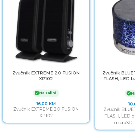
Zvučnik EXTREME 2.0 FUSION
Zvučnik BLU
XP102
FLASH, LED bac
microSD,
Na zalihi
✓
Na
✓
16.00
KM
10
Zvučnik EXTREME 2.0 FUSION
Zvučnik BLU
XP102
FLASH, LED bac
microSD,