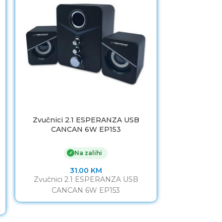
Zvučnici 2.1 ESPERANZA USB
Zvučnici 2
CANCAN 6W EP153
2x3W, 3.5m
Na zalihi
✓
31.00
KM
Zvučnici 2.1 ESPERANZA USB
Zvučnici 2
CANCAN 6W EP153
2x3W, 3.5m
High-qualit
notebooks