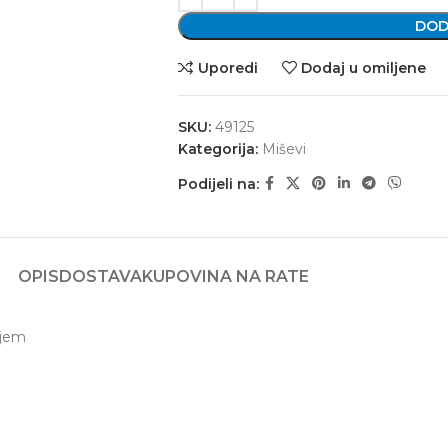
DOD
Uporedi
Dodaj u omiljene
SKU:
49125
Kategorija:
Miševi
Podijeli na:
OPIS
DOSTAVA
KUPOVINA NA RATE
njem