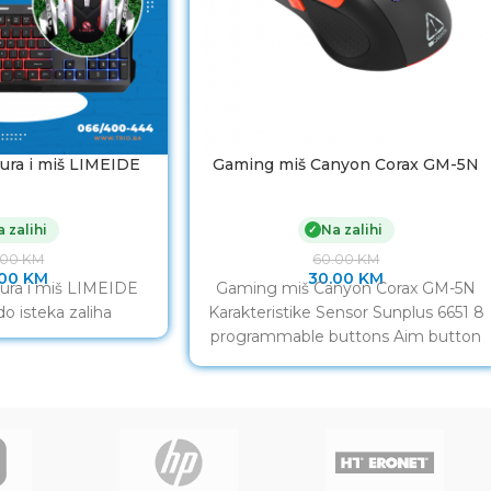
ura i miš LIMEIDE
Gaming miš Canyon Corax GM-5N
 zalihi
Na zalihi
✓
.00
KM
60.00
KM
.00
KM
30.00
KM
ura i miš LIMEIDE
Gaming miš Canyon Corax GM-5N
 do isteka zaliha
Karakteristike Sensor Sunplus 6651 8
programmable buttons Aim button
Adjustable dpi Max dpi 6400
Ergonomic