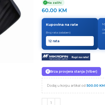
Na zalihi
✓
60.00
KM
Kupovina na rate
M
Ok
Broj rata (odaberi)
ob
Brza provjera stanja (Viber)
V
Dodaj u korpu artikal od
500.00
KM