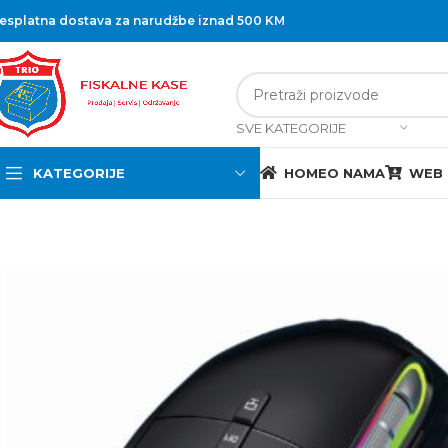
esplatna dostava za narudžbe iznad 500 KM
SVE KATEGORIJE
KATEGORIJE
HOME
O NAMA
WEB