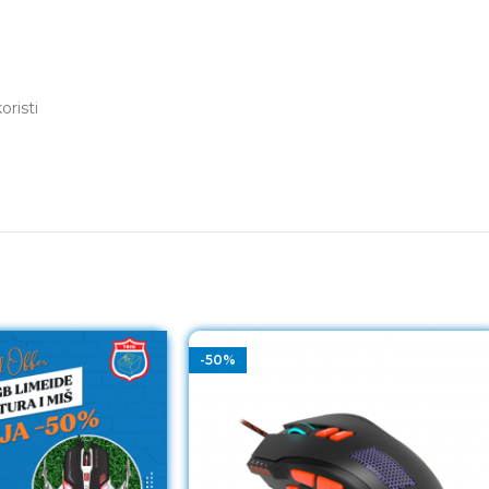
risti
-50%