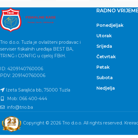
RADNO VRIJEM
Ponedjeljak
Utorak
Trio d.o.o. Tuzla je ovlašteni prodavac i
Srijeda
serviser fiskalnih uređaja BEST BA,
TRING i CONFIG u cijeloj FBiH.
Četvrtak
Petak
ID: 4209140760006
PDV: 209140760006
Subota
Nedjelja
Izeta Sarajlića bb, 75000 Tuzla
Mob: 066 400-444
info@trio.ba
Copyright © 2026 Trio d.o.o. All rights reserved. Kreira