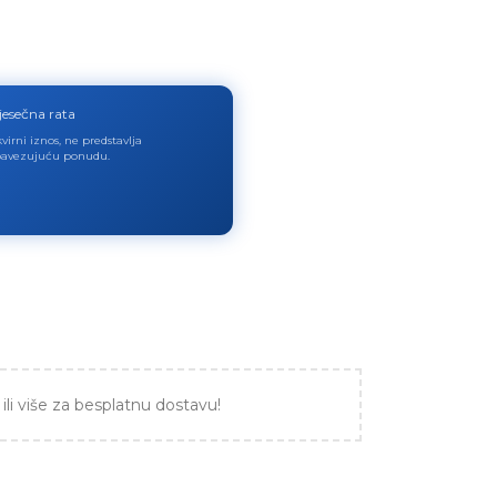
jesečna rata
virni iznos, ne predstavlja
avezujuću ponudu.
ili više za besplatnu dostavu!