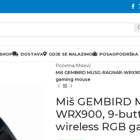
 SHOP
DOSTAVA
GDJE SE NALAZIMO
POSAO
PODRŠKA
Početna
Miševi
Miš GEMBIRD MUSG-RAGNAR-WRX900,
gaming mouse
Miš GEMBIRD 
WRX900, 9-butt
wireless RGB 