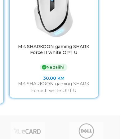
Miš SHARKOON gaming SHARK
Miš Everest
Force II white OPT U
Na zalihi
✓
30.00
KM
Miš Everest
Miš SHARKOON gaming SHARK
Proizvođač: 
Force II white OPT U
Boja: Crna Po
2,4 Ghz