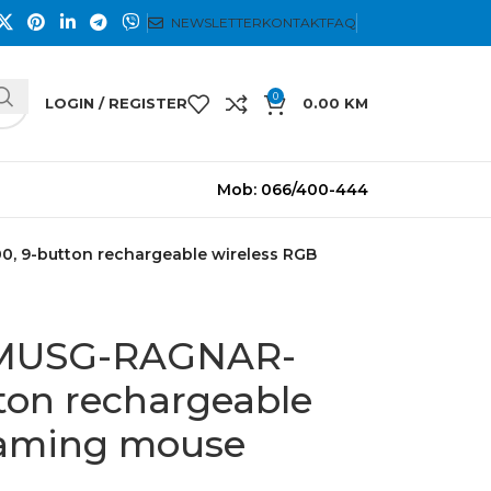
NEWSLETTER
KONTAKT
FAQ
0
LOGIN / REGISTER
0.00
KM
Mob: 066/400-444
 9-button rechargeable wireless RGB
MUSG-RAGNAR-
on rechargeable
gaming mouse