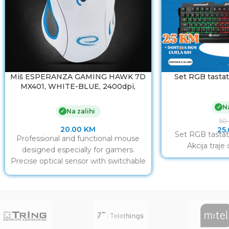
Miš ESPERANZA GAMING HAWK 7D
Set RGB tastat
MX401, WHITE-BLUE, 2400dpi,
double-click, ergonomic,
EGM401WB
Na
✓
Na zalihi
✓
50
20.00
KM
25
Set RGB tastat
Professional and functional mouse
Akcija traje
designed especially for gamers.
Precise optical sensor with switchable
resolution of 800/1200/1600/2400
will allow you accurate