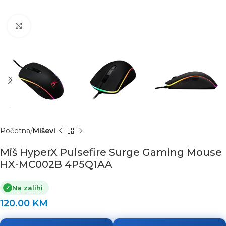
Click to enlarge
Početna
Miševi
Miš HyperX Pulsefire Surge Gaming Mouse
HX-MC002B 4P5Q1AA
Na zalihi
✓
120.00
KM