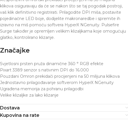
klikova osiguravaju da će se nakon što se taj pogodak postroji,
vaš klik definitivno registrirati. Prilagodite DPI miša, postavite
pojedinačne LED boje, dodijelite makronaredbe i spremite ih
izravno na miš pomoću softvera HyperX NGenuity. Pulsefire
Surge također je opremljen velikim klizaljkama koje omogućuju
glatko, kontrolirano klizanje.
Značajke
Svjetlosni prsten pruža dinamične 360 ° RGB efekte
Pixart 3389 senzor s nativnim DPI do 16.000
Pouzdani Omron prekidači procijenjeni na 50 milijuna klikova
Jednostavno prilagođavanje softverom HyperX NGenuity
Ugrađena memorija za pohranu prilagodbi
Velike klizaljke za lako klizanje
Dostava
Kupovina na rate