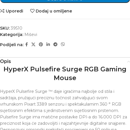
Uporedi
Dodaj u omiljene
SKU:
39510
Kategorija:
Miševi
Podijeli na:
Opis
HyperX Pulsefire Surge RGB Gaming
Mouse
HyperX Pulsefire Surge ™ daje igračima najbolje od stila i
sadržaja, pružajući preciznu točnost zahvaljujući svom
vrhunskom Pixart 3389 senzoru i spektakularnim 360 ° RGB
svjetlosnim efektima s jedinstvenim svjetlosnim prstenom.
Pulsefire Surge ima matične postavke DPI-a do 16.000 DPI za
preciznost koja će zadovoljiti i najzahtjevnije digitalne snajpere.
Responzivni omronski prekidači procijenjeni na 50 milijuna