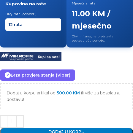
Kupovina na rate
Mjesečna rata
11.00 KM /
Broj rata (odaberi)
mjesečno
Okvirni iznos, ne predstavlja
obavezujuću ponudu.
Brza provjera stanja (Viber)
V
Dodaj u korpu artikal od
500.00
KM
ili više za besplatnu
dostavu!
DODAJ U KORPU