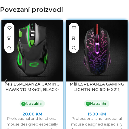
Povezani proizvodi
Miš ESPERANZA GAMING
Miš ESPERANZA GAMING
HAWK 7D MX401, BLACK-
LIGHTNING 6D MX211,
GREEN, 2400dpi, double-
2400dpi, ergonomic,
click, ergonomic,
EGM211R
Na zalihi
Na zalihi
✓
✓
EGM401KG
20.00
KM
15.00
KM
Professional and functional
Professional and functional
mouse designed especially
mouse designed especially