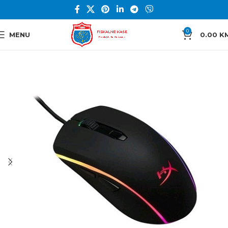
0
MENU
0.00
K