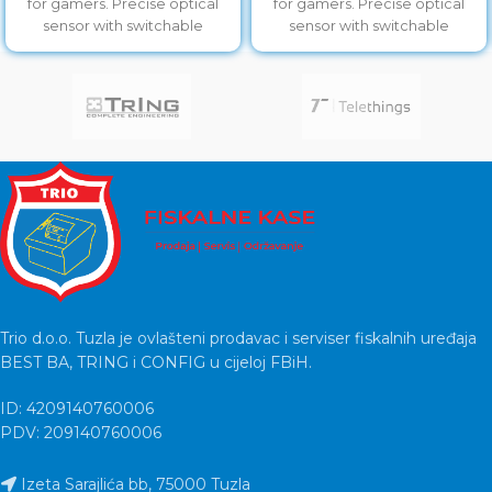
for gamers. Precise optical
for gamers. Precise optical
sensor with switchable
sensor with switchable
resolution of
resolution of
800/1200/1600/2400 will allow
800/1200/1600/2400 will allow
you accurate
you accurate
Trio d.o.o. Tuzla je ovlašteni prodavac i serviser fiskalnih uređaja
BEST BA, TRING i CONFIG u cijeloj FBiH.
ID: 4209140760006
PDV: 209140760006
Izeta Sarajlića bb, 75000 Tuzla