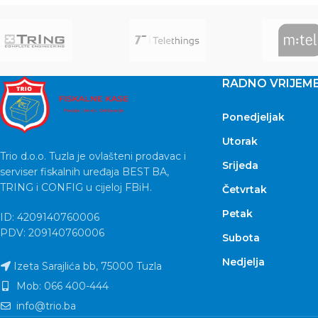
1ms Fr
RADNO VRIJEM
Ponedjeljak
Utorak
Trio d.o.o. Tuzla je ovlašteni prodavac i
Srijeda
serviser fiskalnih uređaja BEST BA,
TRING i CONFIG u cijeloj FBiH.
Četvrtak
Petak
ID: 4209140760006
PDV: 209140760006
Subota
Nedjelja
Izeta Sarajlića bb, 75000 Tuzla
Mob: 066 400-444
info@trio.ba