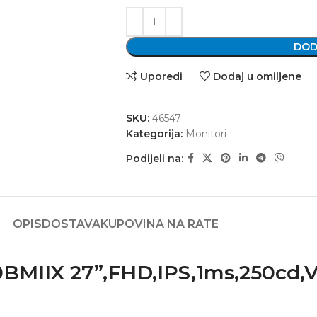
DOD
Uporedi
Dodaj u omiljene
SKU:
46547
Kategorija:
Monitori
Podijeli na:
OPIS
DOSTAVA
KUPOVINA NA RATE
BMIIX 27”,FHD,IPS,1ms,250cd,