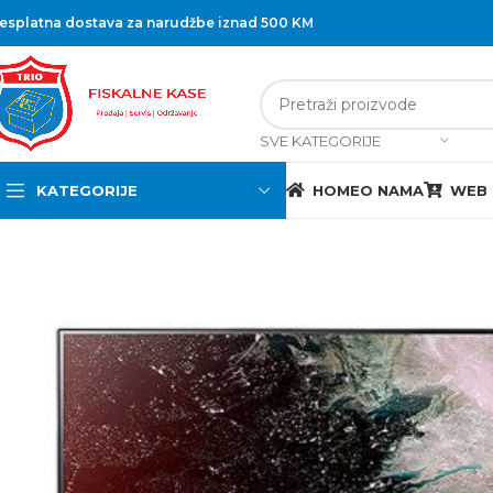
esplatna dostava za narudžbe iznad 500 KM
SVE KATEGORIJE
KATEGORIJE
HOME
O NAMA
WEB