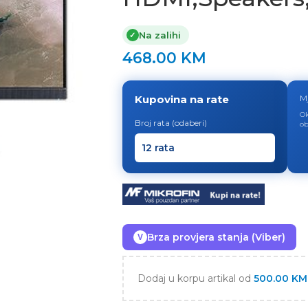
Na zalihi
✓
468.00
KM
Kupovina na rate
M
Ok
Broj rata (odaberi)
ob
Brza provjera stanja (Viber)
V
Dodaj u korpu artikal od
500.00
KM