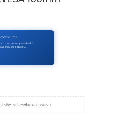
jesečna rata
virni iznos, ne predstavlja
avezujuću ponudu.
ili više za besplatnu dostavu!