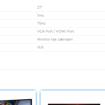
27”
1ms
75Hz
VGA Port / HDMI Port
Monitor nije zakrivljen
16:9