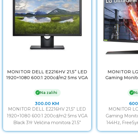
MONITOR DELL E2216HV 21,5” LED
MONITOR LG
1920×1080 600:1 200cd/m2 5ms VGA
Gaming Monito
Black 3Yr
144Hz, FreeSy
DP/HDMI, G-SYN
Na zalihi
Na
✓
✓
300.00
KM
600
MONITOR DELL E2216HV 21,5” LED
MONITOR LG
1920×1080 600:1 200cd/m2 5ms VGA
Gaming Monito
Black 3Yr Veličina monitora 21.5”
144Hz, FreeSy
Omjer monitora 16:9 Vrijeme odziva
DP/HDMI, G-SYN
Veličina monitor