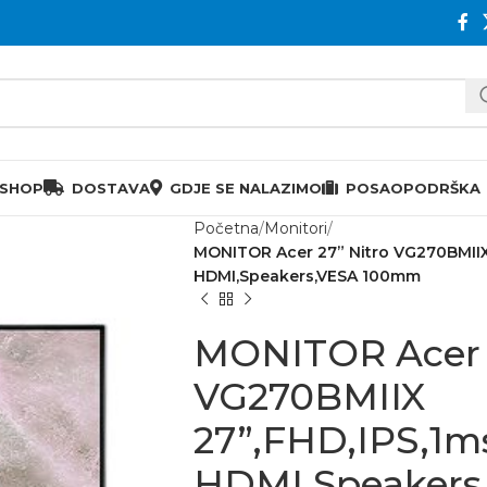
 SHOP
DOSTAVA
GDJE SE NALAZIMO
POSAO
PODRŠKA
Početna
Monitori
MONITOR Acer 27” Nitro VG270BMIIX
HDMI,Speakers,VESA 100mm
MONITOR Acer 
VG270BMIIX
27”,FHD,IPS,1m
HDMI,Speaker