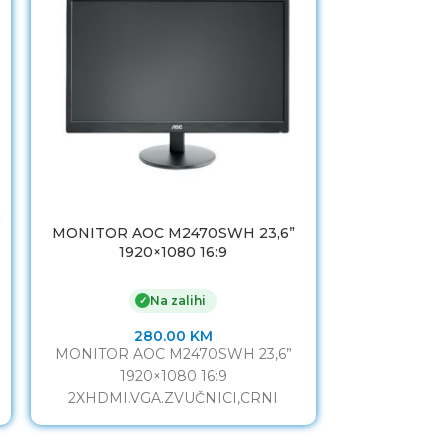
MONITOR AOC M2470SWH 23,6”
Dell 2208 W
1920×1080 16:9
2XHDMI.VGA.ZVUČNICI,CRNI
✗
Na zalihi
✓
280.00
KM
Dell 2208 W
MONITOR AOC M2470SWH 23,6”
Reburbished P
1920×1080 16:9
UltraSharp 22
2XHDMI.VGA.ZVUČNICI,CRNI
Tip ekra
Veličina monitora 24” Omjer monitora
16:9 Vrijeme odziva 5ms Frekvencija