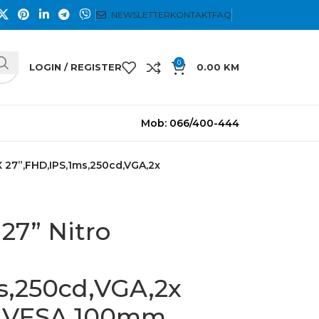
NEWSLETTER
KONTAKT
FAQ
0
LOGIN / REGISTER
0.00
KM
Mob: 066/400-444
 27”,FHD,IPS,1ms,250cd,VGA,2x
27” Nitro
s,250cd,VGA,2x
s,VESA 100mm