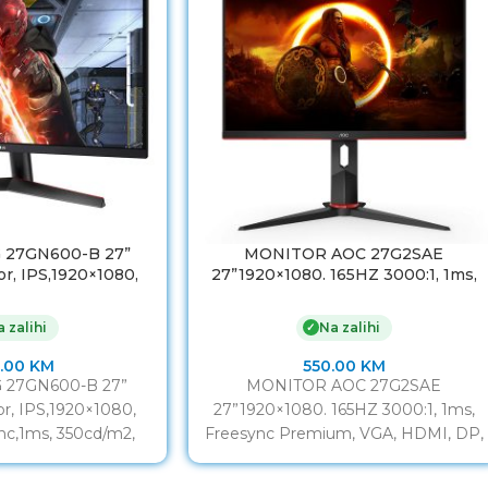
 27GN600-B 27”
MONITOR AOC 27G2SAE
r, IPS,1920×1080,
27”1920×1080. 165HZ 3000:1, 1ms,
nc,1ms, 350cd/m2,
Freesync Premium, VGA, HDMI, DP,
C Compatible.Crni
3godGAR.
 zalihi
Na zalihi
✓
.00
KM
550.00
KM
 27GN600-B 27”
MONITOR AOC 27G2SAE
r, IPS,1920×1080,
27”1920×1080. 165HZ 3000:1, 1ms,
nc,1ms, 350cd/m2,
Freesync Premium, VGA, HDMI, DP,
C Compatible.Crni
3godGAR. Veličina monitora 27”
a 27” Vrijeme odziva
Vrijeme odziva 1ms Frekvencija